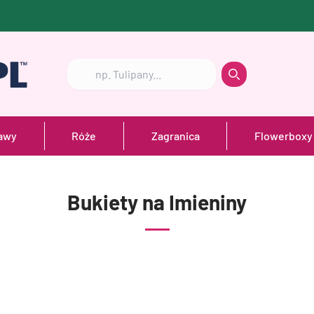
Szukaj
Szukaj
awy
Róże
Zagranica
Flowerboxy
Bukiety na Imieniny