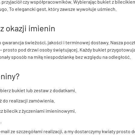
, przyjaciół czy współpracowników. Wybierając bukiet z bilecikie
długo. To elegancki gest, który zawsze wywołuje uśmiech.
 okazji imienin
gwarancja świeżości, jakości i terminowej dostawy. Nasza poczta
prosto pod drzwi osoby świętującej. Każdy bukiet przygotowują lo
onały sposób na miłą niespodziankę bez względu na odległość.
eniny?
ybierz bukiet lub zestaw z dodatkami.
ź do realizacji zamówienia.
cz bilecik z życzeniami imieninowymi.
.
ail ze szczegółami realizacji, a my dostarczymy kwiaty prosto do