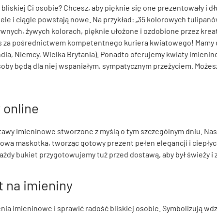
 bliskiej Ci osobie? Chcesz, aby pięknie się one prezentowały i d
e i ciągle powstają nowe. Na przykład: „35 kolorowych tulipanów”
ywnych, żywych kolorach, pięknie ułożone i ozdobione przez kre
res za pośrednictwem kompetentnego kuriera kwiatowego! Mamy
andia, Niemcy, Wielka Brytania). Ponadto oferujemy kwiaty imien
 osoby będą dla niej wspaniałym, sympatycznym przeżyciem. Możes
 online
stawy imieninowe stworzone z myślą o tym szczególnym dniu. Nas
szowa maskotka, tworząc gotowy prezent pełen elegancji i ciepły
– każdy bukiet przygotowujemy tuż przed dostawą, aby był świeży i
t na imieniny
enia imieninowe i sprawić radość bliskiej osobie. Symbolizują wd