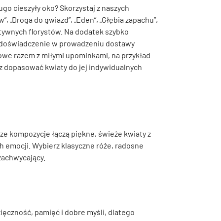
ługo cieszyły oko? Skorzystaj z naszych
, „Droga do gwiazd”, „Eden”, „Głębia zapachu”,
atywnych florystów. Na dodatek szybko
 doświadczenie w prowadzeniu dostawy
inowe razem z miłymi upominkami, na przykład
z dopasować kwiaty do jej indywidualnych
ze kompozycje łączą piękne, świeże kwiaty z
ch emocji. Wybierz klasyczne róże, radosne
 zachwycający.
zięczność, pamięć i dobre myśli, dlatego