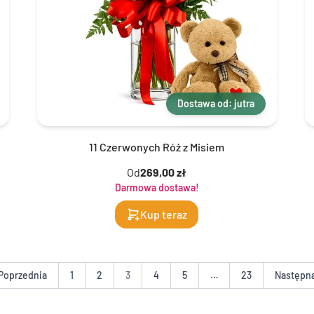
Dostawa od: jutra
11 Czerwonych Róż z Misiem
Od
269,00 zł
Darmowa dostawa!
Kup teraz
Poprzednia
1
2
3
4
5
…
23
Następn