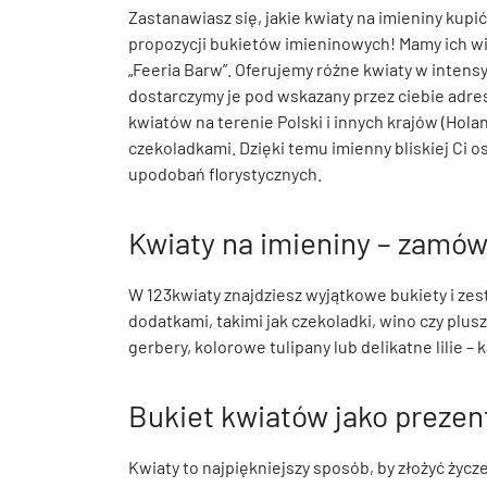
Zastanawiasz się, jakie kwiaty na imieniny kupić
propozycji bukietów imieninowych! Mamy ich wiel
„Feeria Barw”. Oferujemy różne kwiaty w intens
dostarczymy je pod wskazany przez ciebie ad
kwiatów na terenie Polski i innych krajów (Hol
czekoladkami. Dzięki temu imienny bliskiej Ci
upodobań florystycznych.
Kwiaty na imieniny – zamów
W 123kwiaty znajdziesz wyjątkowe bukiety i ze
dodatkami, takimi jak czekoladki, wino czy plu
gerbery, kolorowe tulipany lub delikatne lilie 
Bukiet kwiatów jako prezen
Kwiaty to najpiękniejszy sposób, by złożyć życz