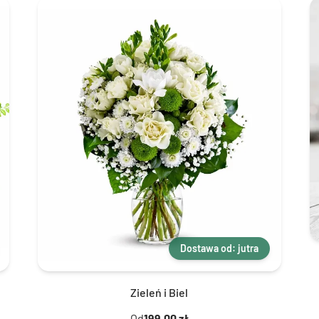
Dostawa od: jutra
Zieleń i Biel
Od
199,00 zł