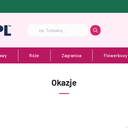
Szukaj
Szukaj
awy
Róże
Zagranica
Flowerboxy
Okazje