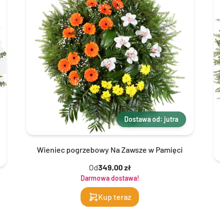
Dostawa od: jutra
Wieniec pogrzebowy Na Zawsze w Pamięci
Od
349,00 zł
Darmowa dostawa!
Kup teraz