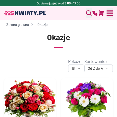
Dostawa już
jutro
od
9:00 - 13:00
Strona glowna
Okazje
Okazje
Pokaż:
Sortowanie:
18
Od Z do A