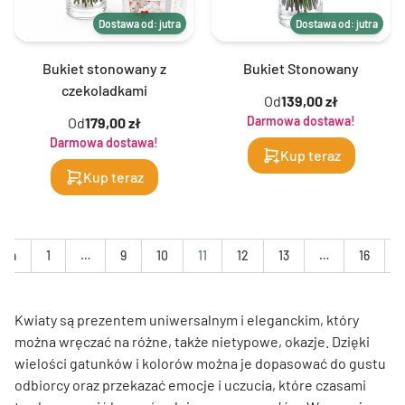
Dostawa od: jutra
Dostawa od: jutra
Bukiet stonowany z
Bukiet Stonowany
czekoladkami
Od
139,00 zł
Darmowa dostawa!
Od
179,00 zł
Darmowa dostawa!
Kup teraz
Kup teraz
nia
1
…
9
10
11
12
13
…
16
Kwiaty są prezentem uniwersalnym i eleganckim, który
można wręczać na różne, także nietypowe, okazje. Dzięki
wielości gatunków i kolorów można je dopasować do gustu
odbiorcy oraz przekazać emocje i uczucia, które czasami