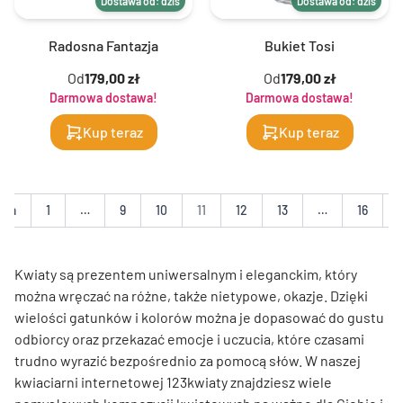
Dostawa od: dziś
Dostawa od: dziś
Radosna Fantazja
Bukiet Tosi
Od
179,00 zł
Od
179,00 zł
Darmowa dostawa!
Darmowa dostawa!
Kup teraz
Kup teraz
nia
1
…
9
10
11
12
13
…
16
Kwiaty są prezentem uniwersalnym i eleganckim, który
można wręczać na różne, także nietypowe, okazje. Dzięki
wielości gatunków i kolorów można je dopasować do gustu
odbiorcy oraz przekazać emocje i uczucia, które czasami
trudno wyrazić bezpośrednio za pomocą słów. W naszej
kwiaciarni internetowej 123kwiaty znajdziesz wiele