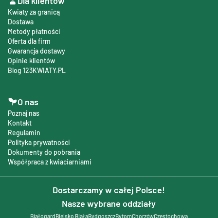
Dla klientów
Kwiaty za granicą
Dostawa
Metody płatności
Oferta dla firm
Gwarancja dostawy
Opinie klientów
Blog 123KWIATY.PL
O nas
Poznaj nas
Kontakt
Regulamin
Polityka prywatności
Dokumenty do pobrania
Współpraca z kwiaciarniami
Dostarczamy w całej Polsce!
Nasze wybrane oddziały
Białogard
Bielsko Biała
Bydgoszcz
Bytom
Chorzów
Częstochowa