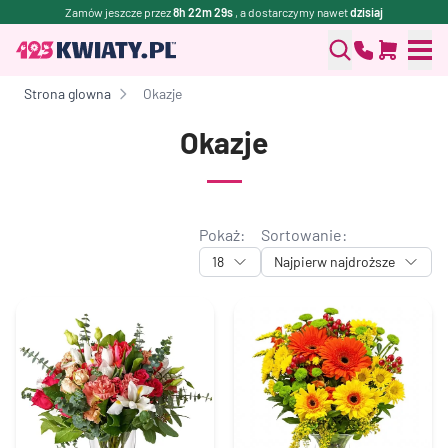
Zamów jeszcze przez
8h 22m 29s
, a dostarczymy nawet
dzisiaj
Strona glowna
Okazje
Okazje
Pokaż:
Sortowanie:
18
Najpierw najdroższe