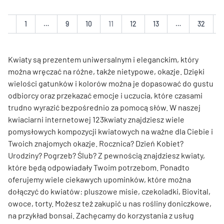
nia
1
…
9
10
11
12
13
…
32
Kwiaty są prezentem uniwersalnym i eleganckim, który
można wręczać na różne, także nietypowe, okazje. Dzięki
wielości gatunków i kolorów można je dopasować do gustu
odbiorcy oraz przekazać emocje i uczucia, które czasami
trudno wyrazić bezpośrednio za pomocą słów. W naszej
kwiaciarni internetowej 123kwiaty znajdziesz wiele
pomysłowych kompozycji kwiatowych na ważne dla Ciebie i
Twoich znajomych okazje. Rocznica? Dzień Kobiet?
Urodziny? Pogrzeb? Ślub? Z pewnością znajdziesz kwiaty,
które będą odpowiadały Twoim potrzebom. Ponadto
oferujemy wiele ciekawych upominków, które można
dołączyć do kwiatów: pluszowe misie, czekoladki, Biovital,
owoce, torty. Możesz też zakupić u nas rośliny doniczkowe,
na przykład bonsai. Zachęcamy do korzystania z usług