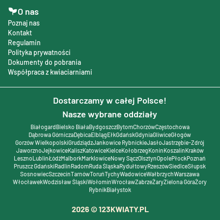
O nas
Poznaj nas
Kontakt
Regulamin
Polityka prywatności
Dokumenty do pobrania
Współpraca z kwiaciarniami
Dostarczamy w całej Polsce!
Nasze wybrane oddziały
Białogard
Bielsko Biała
Bydgoszcz
Bytom
Chorzów
Częstochowa
Dąbrowa Górnicza
Dębica
Elbląg
Ełk
Gdańsk
Gdynia
Gliwice
Głogów
Gorzów Wielkopolski
Grudziądz
Jankowice Rybnickie
Jasło
Jastrzębie-Zdrój
Jaworzno
Jejkowice
Kalisz
Katowice
Kielce
Kołobrzeg
Konin
Koszalin
Kraków
Leszno
Lublin
Łódź
Malbork
Marklowice
Nowy Sącz
Olsztyn
Opole
Płock
Poznań
Pruszcz Gdański
Radlin
Radom
Ruda Śląska
Rydułtowy
Rzeszów
Siedlce
Słupsk
Sosnowiec
Szczecin
Tarnów
Toruń
Tychy
Wadowice
Wałbrzych
Warszawa
Włocławek
Wodzisław Śląski
Wołomin
Wrocław
Zabrze
Żary
Zielona Góra
Żory
Rybnik
Białystok
2026
© 123KWIATY.PL