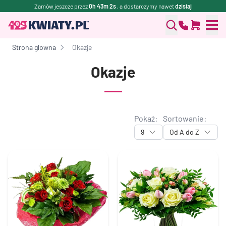
Zamów jeszcze przez
0h 43m 1s
, a dostarczymy nawet
dzisiaj
Strona glowna
Okazje
Okazje
Pokaż:
Sortowanie:
9
Od A do Z