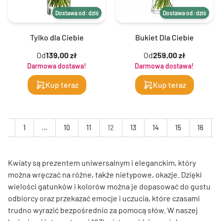
Dostawa od: dziś
Dostawa od: dziś
Tylko dla Ciebie
Bukiet Dla Ciebie
Od
139,00 zł
Od
259,00 zł
Darmowa dostawa!
Darmowa dostawa!
Kup teraz
Kup teraz
ia
1
…
10
11
12
13
14
15
16
Kwiaty są prezentem uniwersalnym i eleganckim, który
można wręczać na różne, także nietypowe, okazje. Dzięki
wielości gatunków i kolorów można je dopasować do gustu
odbiorcy oraz przekazać emocje i uczucia, które czasami
trudno wyrazić bezpośrednio za pomocą słów. W naszej