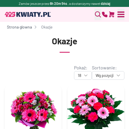
Zamów jeszcze przez
8h 20m 54s
, a dostarczymy nawet
dzisiaj
Strona glowna
Okazje
Okazje
Pokaż:
Sortowanie:
18
Wg pozycji