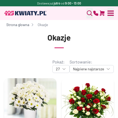
Dostawa już
jutro
od
9:00 - 13:00
Strona glowna
Okazje
Okazje
Pokaż:
Sortowanie:
27
Najpierw najstarsze