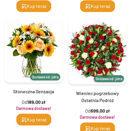
Kup teraz
Kup teraz
Dostawa od: jutra
Dostawa od: jutra
Słoneczna Sensacja
Wieniec pogrzebowy
Ostatnia Podróż
Od
189,00 zł
Darmowa dostawa!
Od
699,00 zł
Darmowa dostawa!
Kup teraz
Kup teraz