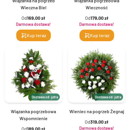
Wiązanka na pogrzeb
Wiązanka pogrzebowa
Wieczna Biel
Wieczność
Od
169,00 zł
Od
179,00 zł
Darmowa dostawa!
Darmowa dostawa!
Kup teraz
Kup teraz
Dostawa od: jutra
Dostawa od: jutra
Wiązanka pogrzebowa
Wieniec na pogrzeb Żegnaj
Wspomnienie
Od
319,00 zł
Darmowa dostawa!
Od
189,00 zł