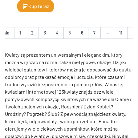
Kup teraz
ednia
1
2
3
4
5
6
7
…
11
Na
Kwiaty są prezentem uniwersalnym i eleganckim, który
można wręczać na różne, także nietypowe, okazje. Dzięki
wielości gatunków i kolorów można je dopasować do gustu
odbiorcy oraz przekazać emocje i uczucia, które czasami
trudno wyrazić bezpośrednio za pomocą słów. W naszej
kwiaciarni internetowej 123kwiaty znajdziesz wiele
pomysłowych kompozycji kwiatowych na ważne dla Ciebie i
Twoich znajomych okazje. Rocznica? Dzień Kobiet?
Urodziny? Pogrzeb? Ślub? Z pewnością znajdziesz kwiaty,
które będą odpowiadały Twoim potrzebom. Ponadto
oferujemy wiele ciekawych upominków, które można
dołączyć do kwiatów: pluszowe misie, czekoladki, Biovital,