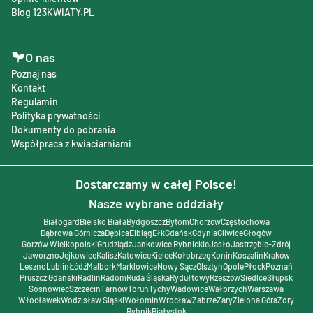
Blog 123KWIATY.PL
O nas
Poznaj nas
Kontakt
Regulamin
Polityka prywatności
Dokumenty do pobrania
Współpraca z kwiaciarniami
Dostarczamy w całej Polsce!
Nasze wybrane oddziały
Białogard
Bielsko Biała
Bydgoszcz
Bytom
Chorzów
Częstochowa
Dąbrowa Górnicza
Dębica
Elbląg
Ełk
Gdańsk
Gdynia
Gliwice
Głogów
Gorzów Wielkopolski
Grudziądz
Jankowice Rybnickie
Jasło
Jastrzębie-Zdrój
Jaworzno
Jejkowice
Kalisz
Katowice
Kielce
Kołobrzeg
Konin
Koszalin
Kraków
Leszno
Lublin
Łódź
Malbork
Marklowice
Nowy Sącz
Olsztyn
Opole
Płock
Poznań
Pruszcz Gdański
Radlin
Radom
Ruda Śląska
Rydułtowy
Rzeszów
Siedlce
Słupsk
Sosnowiec
Szczecin
Tarnów
Toruń
Tychy
Wadowice
Wałbrzych
Warszawa
Włocławek
Wodzisław Śląski
Wołomin
Wrocław
Zabrze
Żary
Zielona Góra
Żory
Rybnik
Białystok