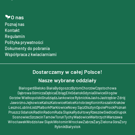
O nas
Poznaj nas
Kontakt
Regulamin
Polityka prywatności
Dokumenty do pobrania
Współpraca z kwiaciarniami
Dostarczamy w całej Polsce!
Nasze wybrane oddziały
Białogard
Bielsko Biała
Bydgoszcz
Bytom
Chorzów
Częstochowa
Dąbrowa Górnicza
Dębica
Elbląg
Ełk
Gdańsk
Gdynia
Gliwice
Głogów
Gorzów Wielkopolski
Grudziądz
Jankowice Rybnickie
Jasło
Jastrzębie-Zdrój
Jaworzno
Jejkowice
Kalisz
Katowice
Kielce
Kołobrzeg
Konin
Koszalin
Kraków
Leszno
Lublin
Łódź
Malbork
Marklowice
Nowy Sącz
Olsztyn
Opole
Płock
Poznań
Pruszcz Gdański
Radlin
Radom
Ruda Śląska
Rydułtowy
Rzeszów
Siedlce
Słupsk
Sosnowiec
Szczecin
Tarnów
Toruń
Tychy
Wadowice
Wałbrzych
Warszawa
Włocławek
Wodzisław Śląski
Wołomin
Wrocław
Zabrze
Żary
Zielona Góra
Żory
Rybnik
Białystok