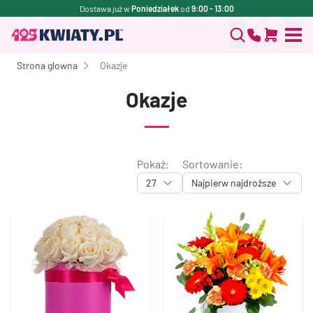
Dostawa już w
Poniedziałek
od
9:00 - 13:00
Strona glowna
Okazje
Okazje
Pokaż:
Sortowanie:
27
Najpierw najdroższe