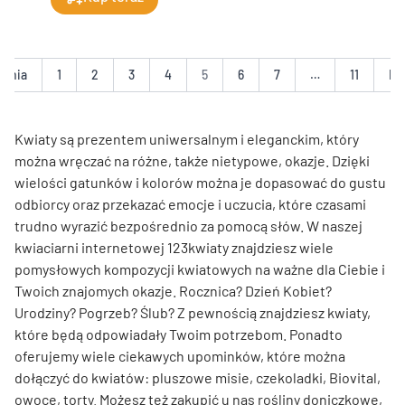
ednia
1
2
3
4
5
6
7
…
11
Na
Kwiaty są prezentem uniwersalnym i eleganckim, który
można wręczać na różne, także nietypowe, okazje. Dzięki
wielości gatunków i kolorów można je dopasować do gustu
odbiorcy oraz przekazać emocje i uczucia, które czasami
trudno wyrazić bezpośrednio za pomocą słów. W naszej
kwiaciarni internetowej 123kwiaty znajdziesz wiele
pomysłowych kompozycji kwiatowych na ważne dla Ciebie i
Twoich znajomych okazje. Rocznica? Dzień Kobiet?
Urodziny? Pogrzeb? Ślub? Z pewnością znajdziesz kwiaty,
które będą odpowiadały Twoim potrzebom. Ponadto
oferujemy wiele ciekawych upominków, które można
dołączyć do kwiatów: pluszowe misie, czekoladki, Biovital,
owoce, torty. Możesz też zakupić u nas rośliny doniczkowe,