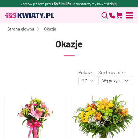
Zamów jeszcze przez
5h 51m 44s
, a dostarczymy nawet
dzisiaj
Strona glowna
Okazje
Okazje
Pokaż:
Sortowanie:
27
Wg pozycji