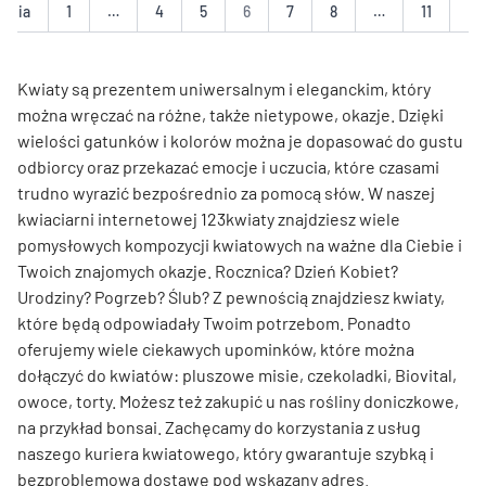
dnia
1
…
4
5
6
7
8
…
11
Na
Kwiaty są prezentem uniwersalnym i eleganckim, który
można wręczać na różne, także nietypowe, okazje. Dzięki
wielości gatunków i kolorów można je dopasować do gustu
odbiorcy oraz przekazać emocje i uczucia, które czasami
trudno wyrazić bezpośrednio za pomocą słów. W naszej
kwiaciarni internetowej 123kwiaty znajdziesz wiele
pomysłowych kompozycji kwiatowych na ważne dla Ciebie i
Twoich znajomych okazje. Rocznica? Dzień Kobiet?
Urodziny? Pogrzeb? Ślub? Z pewnością znajdziesz kwiaty,
które będą odpowiadały Twoim potrzebom. Ponadto
oferujemy wiele ciekawych upominków, które można
dołączyć do kwiatów: pluszowe misie, czekoladki, Biovital,
owoce, torty. Możesz też zakupić u nas rośliny doniczkowe,
na przykład bonsai. Zachęcamy do korzystania z usług
naszego kuriera kwiatowego, który gwarantuje szybką i
bezproblemową dostawę pod wskazany adres.