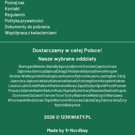
Poznaj nas
Kontakt
Regulamin
Polityka prywatności
Dokumenty do pobrania
Współpraca z kwiaciarniami
Dostarczamy w całej Polsce!
Nasze wybrane oddziały
Białogard
Bielsko Biała
Bydgoszcz
Bytom
Chorzów
Częstochowa
Dąbrowa Górnicza
Dębica
Elbląg
Ełk
Gdańsk
Gdynia
Gliwice
Głogów
Gorzów Wielkopolski
Grudziądz
Jankowice Rybnickie
Jasło
Jastrzębie-Zdrój
Jaworzno
Jejkowice
Kalisz
Katowice
Kielce
Kołobrzeg
Konin
Koszalin
Kraków
Leszno
Lublin
Łódź
Malbork
Marklowice
Nowy Sącz
Olsztyn
Opole
Płock
Poznań
Pruszcz Gdański
Radlin
Radom
Ruda Śląska
Rydułtowy
Rzeszów
Siedlce
Słupsk
Sosnowiec
Szczecin
Tarnów
Toruń
Tychy
Wadowice
Wałbrzych
Warszawa
Włocławek
Wodzisław Śląski
Wołomin
Wrocław
Zabrze
Żary
Zielona Góra
Żory
Rybnik
Białystok
2026
© 123KWIATY.PL
Made by ✨ Nordbay