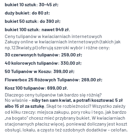
bukiet 10 sztuk: 30-45 zł;
duży bukiet: do 80 zł;
bukiet 50 sztuk: do 390 zł;
bukiet 100 sztuk: nawet 949 zł.
Ceny tulipanów w kwiaciarniach internetowych
Zakupy online w kwiaciarniach internetowych (takich jak
np.
123kwiaty.pl
) oferują szeroki wybór i różne ceny:
30 czerwonych tulipanów: 259,00 zł;
40 kolorowych tulipanów: 330,00 zł;
50 Tulipanów w Koszu: 399,00 zł;
Flowerbox 25 Różowych Tulipanów: 269,00 zł;
Kosz 100 tulipanów: 699,00 zł.
Dlaczego ceny tulipanów tak bardzo się różnią?
No właśnie –
niby ten sam kwiat, a potrafi kosztować 5 zł
albo 15 zł za sztukę
. Skąd te rozbieżności? Wszystko zależy
od kilku rzeczy: miejsca zakupu, pory roku i tego, jak bardzo
„na bogato” chcesz mieć przybrany bukiet. W kwiaciarniach
stacjonarnych płacisz więcej, ponieważ doliczany jest koszt
obsługi, lokalu, a często też ozdobnych dodatków – celofan,