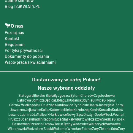
Opinie klientów
Blog 123KWIATY.PL
O nas
Poznaj nas
Kontakt
Regulamin
Polityka prywatności
Dokumenty do pobrania
Współpraca z kwiaciarniami
Dostarczamy w całej Polsce!
Nasze wybrane oddziały
Białogard
Bielsko Biała
Bydgoszcz
Bytom
Chorzów
Częstochowa
Dąbrowa Górnicza
Dębica
Elbląg
Ełk
Gdańsk
Gdynia
Gliwice
Głogów
Gorzów Wielkopolski
Grudziądz
Jankowice Rybnickie
Jasło
Jastrzębie-Zdrój
Jaworzno
Jejkowice
Kalisz
Katowice
Kielce
Kołobrzeg
Konin
Koszalin
Kraków
Leszno
Lublin
Łódź
Malbork
Marklowice
Nowy Sącz
Olsztyn
Opole
Płock
Poznań
Pruszcz Gdański
Radlin
Radom
Ruda Śląska
Rydułtowy
Rzeszów
Siedlce
Słupsk
Sosnowiec
Szczecin
Tarnów
Toruń
Tychy
Wadowice
Wałbrzych
Warszawa
Włocławek
Wodzisław Śląski
Wołomin
Wrocław
Zabrze
Żary
Zielona Góra
Żory