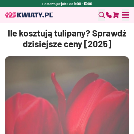
Dostawa już
jutro
od
9:00 - 13:00
Ile kosztują tulipany? Sprawdź
dzisiejsze ceny [2025]