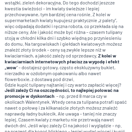
wstążki, zieleń dekoracyjna. Do tego dochodzi jeszcze
kwestia świeżości – im kwiaty świeższe i lepiej
przechowywane, tym bardziej cena rośnie. Z kolei w
supermarketach kwiaty kupujesz praktycznie „z palety”,
więc odpadają dodatki i ręczna robota, co przekłada się na
niższe ceny. Ale i jakość może być różna – czasem tulipany
stoją w chłodni kilka dni i szybko więdną po przyniesieniu
do domu. Na targowiskach i giełdach kwiatowych możesz
znaleźć złoty środek – ceny są zwykle lepsze niż w
kwiaciarniach, a jakość zależy od sprzedawcy.
Z kolei w
kwiaciarniach internetowych płacisz za wygodę i efekt
„wow
” – dostajesz gotowy, często ekskluzywny bukiet,
nierzadko w ozdobnym opakowaniu albo nawet
flowerboxie, z dostawą pod drzwi.
Gdzie kupić tulipany najtaniej i czy warto zapłacić więcej?
Jeśli zależy Ci na oszczędności, to najlepiej polować na
promocje w dyskontach
– np. przed 8 marca czy w
okolicach Walentynek. Wtedy cena za tulipana potrafi spaść
nawet o połowę i za kilkanaście złotych możesz znaleźć
naprawdę ładny bukiecik. Ale uwaga – taniej nie znaczy
lepiej. Czasem kwiaty z marketu nie przetrwają nawet
dwóch dni. Jeśli więc zależy Ci na jakości i wyglądzie – np.
na prezent dla kogoś bliskiego – lepiej wydać więcej i kupić