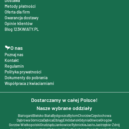
Dostawa
Metody płatności
Oferta dla firm
Gwarancja dostawy
Opinie klientów
Blog 123KWIATY.PL
O nas
Poznaj nas
Kontakt
Regulamin
Polityka prywatności
Dokumenty do pobrania
Współpraca z kwiaciarniami
Dostarczamy w całej Polsce!
Nasze wybrane oddziały
Białogard
Bielsko Biała
Bydgoszcz
Bytom
Chorzów
Częstochowa
Dąbrowa Górnicza
Dębica
Elbląg
Ełk
Gdańsk
Gdynia
Gliwice
Głogów
Gorzów Wielkopolski
Grudziądz
Jankowice Rybnickie
Jasło
Jastrzębie-Zdrój