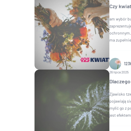
Czy kwia
am wybór bu
zaprezentuje
ochronnym, 
ma zupełnie
123
26 lipca 2025
Dlaczego 
Zjawisko tzw
pojawiają si
mylić go z 
jest efektem 