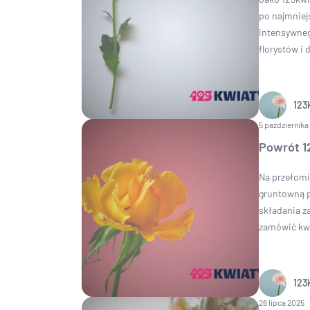
po najmniej
intensywneg
florystów i
123
5 października
Powrót 12
Na przełomie
gruntowną p
składania z
zamówić kwi
123
26 lipca 2025