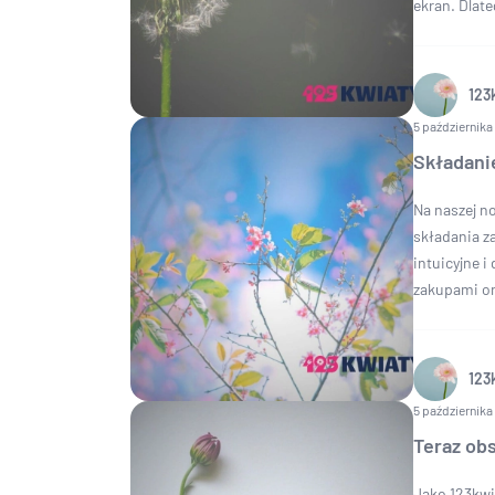
ekran. Dlat
123
5 października
Składani
Na naszej no
składania z
intuicyjne i
zakupami on
123
5 października
Teraz ob
Jako 123kwi