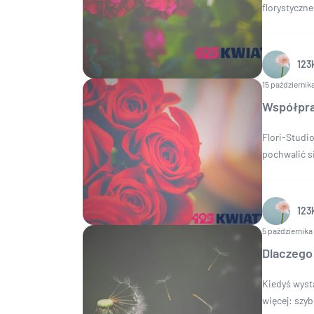
florystyczne
123
15 październik
Współpra
Flori-Studi
pochwalić s
123
5 października
Dlaczego
Kiedyś wysta
więcej: szyb