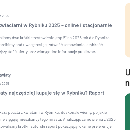
a 2025
wiaciarni w Rybniku 2025 – online i stacjonarnie
aliśmy dwa krótkie zestawienia „top 5” na 2025 rok dla Rybnika.
 braliśmy pod uwagę zasięg, łatwość zamawiania, szybkość
jrzystość oferty oraz wiarygodne informacje publiczne.
U
kwiaty
n
a 2025
aty najczęściej kupuje się w Rybniku? Raport
ksza poczta z kwiatami w Rybniku, doskonale wiemy, po jakie
tnie sięgają mieszkańcy tego miasta. Analizując zamówienia z 2025
owaliśmy krótki, autorski raport pokazujący lokalne preferencje