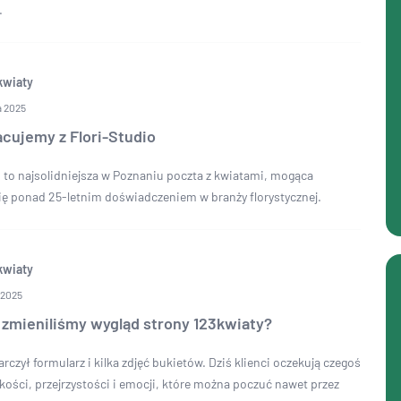
.
kwiaty
a 2025
cujemy z Flori-Studio
o to najsolidniejsza w Poznaniu poczta z kwiatami, mogąca
ię ponad 25-letnim doświadczeniem w branży florystycznej.
kwiaty
 2025
 zmieniliśmy wygląd strony 123kwiaty?
rczył formularz i kilka zdjęć bukietów. Dziś klienci oczekują czegoś
kości, przejrzystości i emocji, które można poczuć nawet przez