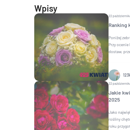
Wpisy
22 październik
Ranking k
Poniżej zebr
Przy ocenie
dostaw, prze
123
22 październik
Jakie kwi
2025
Jako najwię
rośliny chę
roku przygot