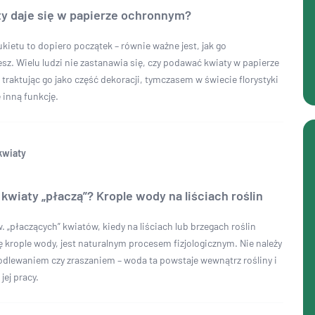
ty daje się w papierze ochronnym?
kietu to dopiero początek – równie ważne jest, jak go
sz. Wielu ludzi nie zastanawia się, czy podawać kwiaty w papierze
traktując go jako część dekoracji, tymczasem w świecie florystyki
 inną funkcję.
kwiaty
kwiaty „płaczą”? Krople wody na liściach roślin
. „płaczących” kwiatów, kiedy na liściach lub brzegach roślin
ę krople wody, jest naturalnym procesem fizjologicznym. Nie należy
podlewaniem czy zraszaniem – woda ta powstaje wewnątrz rośliny i
jej pracy.