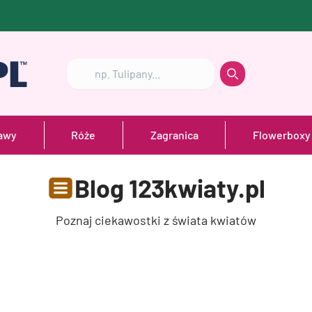
Szukaj
Szukaj
awy
Róże
Zagranica
Flowerboxy
Blog 123kwiaty.pl
Poznaj ciekawostki z świata kwiatów