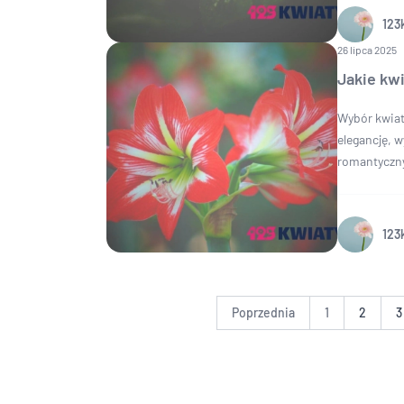
123
26 lipca 2025
Jakie kwi
Wybór kwiat
elegancję, w
romantyczny
123
Poprzednia
1
2
3