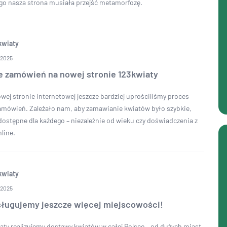
ego nasza strona musiała przejść metamorfozę.
kwiaty
 2025
e zamówień na nowej stronie 123kwiaty
wej stronie internetowej jeszcze bardziej uprościliśmy proces
amówień. Zależało nam, aby zamawianie kwiatów było szybkie,
 dostępne dla każdego – niezależnie od wieku czy doświadczenia z
line.
kwiaty
 2025
sługujemy jeszcze więcej miejscowości!
aty realizujemy dostawy kwiatów w całej Polsce – od dużych miast