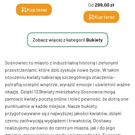
Od
299,00 zł
Kup teraz
Kup teraz
Zobacz więcej z kategorii
Bukiety
Sosnowiec to miasto z industrialną historią i zielonymi
przestrzeniami, które dziś zyskuje nowe życie. W takim
otoczeniu kwiaty nabierają szczególnego znaczenia –
potrafią ocieplić wnętrze, wyrazić emocje i uświetnić ważne
okazje. Dzięki 123kwiaty mieszkańcy Sosnowca mogą
zamówić kwiaty pocztą online i mieć pewność, że dotrą one
punktualnie w każde miejsce. Nasze bukiety
przygotowywane są z najwyższej jakości kwiatów, dzięki
czemu zachwycają wyglądem i trwałością. Dostawy
realizujemy zarówno do centrum miasta, jak i do jego
dzielnic, zapewniając wygodę i niezawodność. To prosty