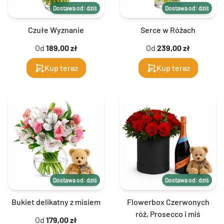
Dostawa od: dziś
Dostawa od: dziś
Czułe Wyznanie
Serce w Różach
Od
189,00 zł
Od
239,00 zł
Kup teraz
Kup teraz
Dostawa od: dziś
Dostawa od: dziś
Bukiet delikatny z misiem
Flowerbox Czerwonych
róż, Prosecco i miś
Od
179,00 zł