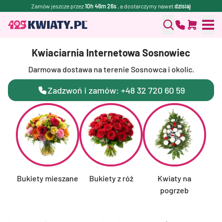
Zamów jeszcze przez
10h 46m 25s
, a dostarczymy nawet
dzisiaj
Kwiaciarnia Internetowa Sosnowiec
Darmowa dostawa na terenie Sosnowca i okolic.
Zadzwoń i zamów: +48 32 720 60 59
Bukiety mieszane
Bukiety z róż
Kwiaty na
F
pogrzeb