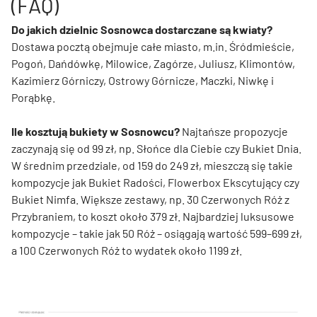
(FAQ)
Do jakich dzielnic Sosnowca dostarczane są kwiaty?
Dostawa pocztą obejmuje całe miasto, m.in. Śródmieście,
Pogoń, Dańdówkę, Milowice, Zagórze, Juliusz, Klimontów,
Kazimierz Górniczy, Ostrowy Górnicze, Maczki, Niwkę i
Porąbkę.
Ile kosztują bukiety w Sosnowcu?
Najtańsze propozycje
zaczynają się od 99 zł, np. Słońce dla Ciebie czy Bukiet Dnia.
W średnim przedziale, od 159 do 249 zł, mieszczą się takie
kompozycje jak Bukiet Radości, Flowerbox Ekscytujący czy
Bukiet Nimfa. Większe zestawy, np. 30 Czerwonych Róż z
Przybraniem, to koszt około 379 zł. Najbardziej luksusowe
kompozycje – takie jak 50 Róż – osiągają wartość 599–699 zł,
a 100 Czerwonych Róż to wydatek około 1199 zł.