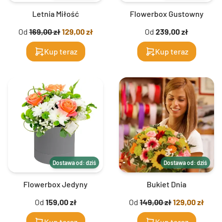
Letnia Miłość
Flowerbox Gustowny
Od
169,00 zł
129,00 zł
Od
239,00 zł
Kup teraz
Kup teraz
Dostawa od: dziś
Dostawa od: dziś
Flowerbox Jedyny
Bukiet Dnia
Od
159,00 zł
Od
149,00 zł
129,00 zł
Kup teraz
Kup teraz