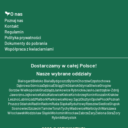
O nas
Poznaj nas
Kontakt
Regulamin
Polityka prywatności
Dokumenty do pobrania
Współpraca z kwiaciarniami
Dostarczamy w całej Polsce!
Nasze wybrane oddziały
Białogard
Bielsko Biała
Bydgoszcz
Bytom
Chorzów
Częstochowa
Dąbrowa Górnicza
Dębica
Elbląg
Ełk
Gdańsk
Gdynia
Gliwice
Głogów
Gorzów Wielkopolski
Grudziądz
Jankowice Rybnickie
Jasło
Jastrzębie-Zdrój
Jaworzno
Jejkowice
Kalisz
Katowice
Kielce
Kołobrzeg
Konin
Koszalin
Kraków
Leszno
Lublin
Łódź
Malbork
Marklowice
Nowy Sącz
Olsztyn
Opole
Płock
Poznań
Pruszcz Gdański
Radlin
Radom
Ruda Śląska
Rydułtowy
Rzeszów
Siedlce
Słupsk
Sosnowiec
Szczecin
Tarnów
Toruń
Tychy
Wadowice
Wałbrzych
Warszawa
Włocławek
Wodzisław Śląski
Wołomin
Wrocław
Zabrze
Żary
Zielona Góra
Żory
Rybnik
Białystok