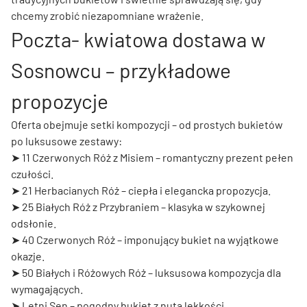
chcemy zrobić niezapomniane wrażenie.
Poczta- kwiatowa dostawa w
Sosnowcu – przykładowe
propozycje
Oferta obejmuje setki kompozycji – od prostych bukietów
po luksusowe zestawy:
➤
11 Czerwonych Róż z Misiem
– romantyczny prezent pełen
czułości.
➤
21 Herbacianych Róż
– ciepła i elegancka propozycja.
➤
25 Białych Róż z Przybraniem
– klasyka w szykownej
odsłonie.
➤
40 Czerwonych Róż
– imponujący bukiet na wyjątkowe
okazje.
➤
50 Białych i Różowych Róż
– luksusowa kompozycja dla
wymagających.
➤
Letni Sen
– pogodny bukiet z nutą lekkości.