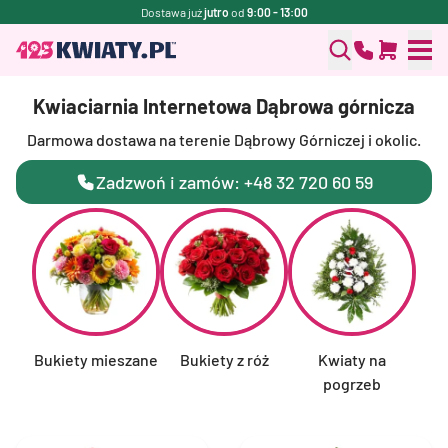
Dostawa już
jutro
od
9:00 - 13:00
Kwiaciarnia Internetowa Dąbrowa górnicza
Darmowa dostawa na terenie Dąbrowy Górniczej i okolic.
Zadzwoń i zamów: +48 32 720 60 59
Bukiety mieszane
Bukiety z róż
Kwiaty na
F
pogrzeb