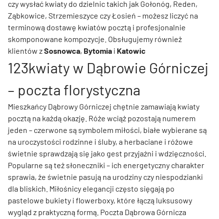
czy wysłać kwiaty do dzielnic takich jak Gołonóg, Reden,
Ząbkowice, Strzemieszyce czy Łosień – możesz liczyć na
terminową dostawę kwiatów pocztą i profesjonalnie
skomponowane kompozycje. Obsługujemy również
klientów z
Sosnowca
,
Bytomia
i
Katowic
123kwiaty w Dąbrowie Górniczej
– poczta florystyczna
Mieszkańcy Dąbrowy Górniczej chętnie zamawiają kwiaty
pocztą na każdą okazję. Róże wciąż pozostają numerem
jeden – czerwone są symbolem miłości, białe wybierane są
na uroczystości rodzinne i śluby, a herbaciane i różowe
świetnie sprawdzają się jako gest przyjaźni i wdzięczności.
Popularne są też słoneczniki – ich energetyczny charakter
sprawia, że świetnie pasują na urodziny czy niespodzianki
dla bliskich. Miłośnicy elegancji często sięgają po
pastelowe bukiety i flowerboxy, które łączą luksusowy
wygląd z praktyczną formą. Poczta Dąbrowa Górnicza