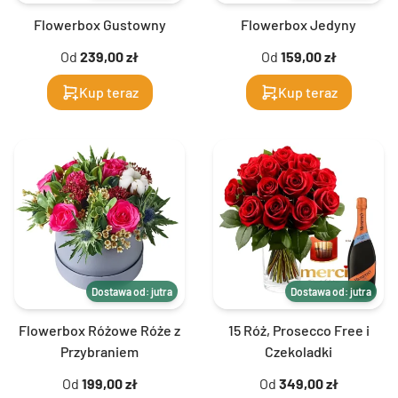
Flowerbox Gustowny
Flowerbox Jedyny
Od
239,00 zł
Od
159,00 zł
Kup teraz
Kup teraz
Dostawa od: jutra
Dostawa od: jutra
Flowerbox Różowe Róże z
15 Róż, Prosecco Free i
Przybraniem
Czekoladki
Od
199,00 zł
Od
349,00 zł