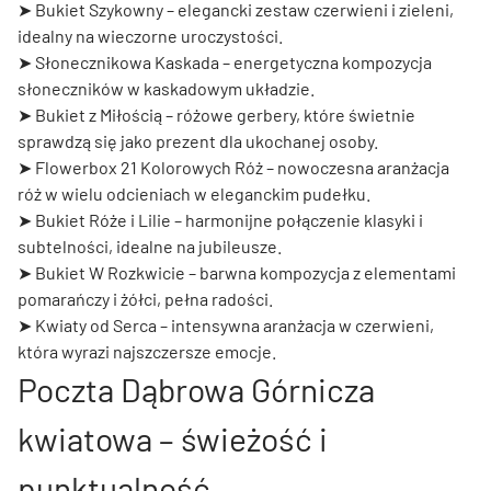
➤
Bukiet Szykowny
– elegancki zestaw czerwieni i zieleni,
idealny na wieczorne uroczystości.
➤
Słonecznikowa Kaskada
– energetyczna kompozycja
słoneczników w kaskadowym układzie.
➤
Bukiet z Miłością
– różowe gerbery, które świetnie
sprawdzą się jako prezent dla ukochanej osoby.
➤
Flowerbox 21 Kolorowych Róż
– nowoczesna aranżacja
róż w wielu odcieniach w eleganckim pudełku.
➤
Bukiet Róże i Lilie
– harmonijne połączenie klasyki i
subtelności, idealne na jubileusze.
➤
Bukiet W Rozkwicie
– barwna kompozycja z elementami
pomarańczy i żółci, pełna radości.
➤
Kwiaty od Serca
– intensywna aranżacja w czerwieni,
która wyrazi najszczersze emocje.
Poczta Dąbrowa Górnicza
kwiatowa – świeżość i
punktualność