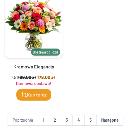
Dostawa od: dziś
Kremowa Elegancja
Od
189,00 zł
179,00 zł
Darmowa dostawa!
Kup teraz
Poprzednia
1
2
3
4
5
Następna