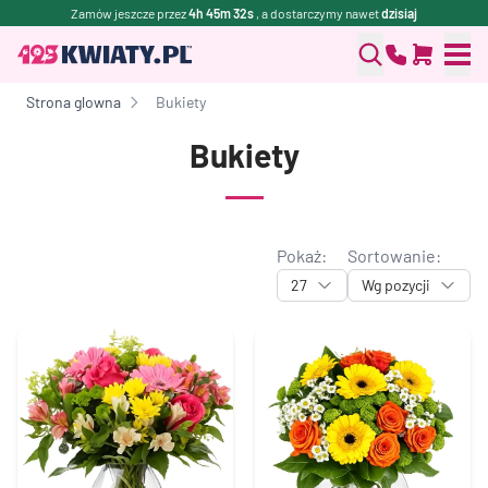
Zamów jeszcze przez
4h 45m 31s
, a dostarczymy nawet
dzisiaj
Strona glowna
Bukiety
Bukiety
Pokaż:
Sortowanie:
27
Wg pozycji