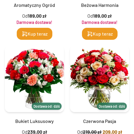
Aromatyczny Ogród
Beżowa Harmonia
Od
189,00 zł
Od
189,00 zł
Darmowa dostawa!
Darmowa dostawa!
Kup teraz
Kup teraz
Dostawa od: dziś
Dostawa od: dziś
Bukiet Luksusowy
Czerwona Pasja
Od
239,00 zł
Od
219,00 zł
209,00 zł