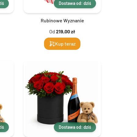
iś
Dostawa od: dziś
Rubinowe Wyznanie
Od
219,00 zł
Kup teraz
iś
Dostawa od: dziś