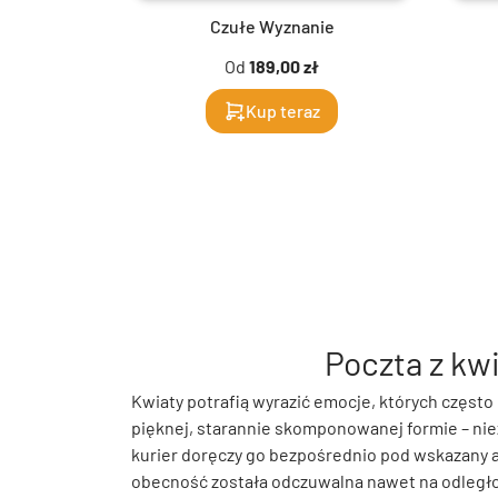
Czułe Wyznanie
Od
189,00 zł
Kup teraz
Poczta z kw
Kwiaty potrafią wyrazić emocje, których często
pięknej, starannie skomponowanej formie – nieza
kurier doręczy go bezpośrednio pod wskazany ad
obecność została odczuwalna nawet na odległo