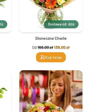
iś
Dostawa od: dziś
Słoneczne Chwile
Od
169,00 zł
139,00 zł
Kup teraz