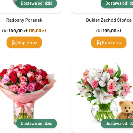
Dostawa od: dziś
Dostawa od: dz
Radosny Poranek
Bukiet Zachód Słońca
Od
149,00 zł
119,00 zł
Od
199,00 zł
Kup teraz
Kup teraz
Dostawa od: dziś
Dostawa od: dz