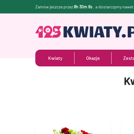
Zamów jeszcze przez
8h 30m 7s
, a dostarczymy nawe
Kwiaty
Okazje
Zest
K