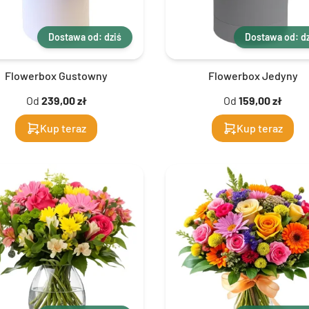
Dostawa od: dziś
Dostawa od: dz
Flowerbox Gustowny
Flowerbox Jedyny
Od
239,00 zł
Od
159,00 zł
Kup teraz
Kup teraz