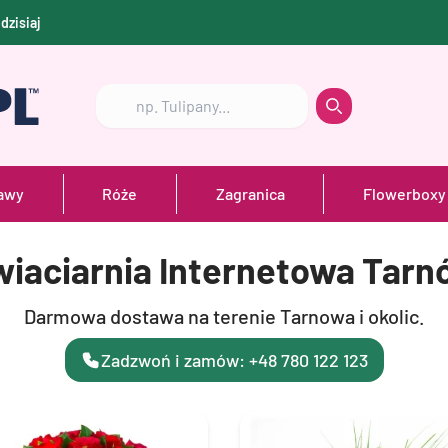
t
dzisiaj
Szukaj
Szukaj
awy
Róże
Zagranica
Flowerboxy
wiaciarnia Internetowa Tarn
Darmowa dostawa na terenie Tarnowa i okolic.
Zadzwoń i zamów: +48 780 122 123