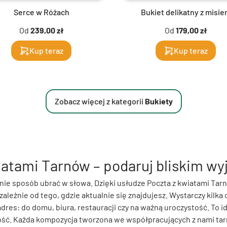
Serce w Różach
Bukiet delikatny z misi
Od
239,00 zł
Od
179,00 zł
Kup teraz
Kup teraz
Zobacz więcej z kategorii
Bukiety
iatami Tarnów – podaruj bliskim wy
 nie sposób ubrać w słowa. Dzięki usłudze Poczta z kwiatami Ta
leżnie od tego, gdzie aktualnie się znajdujesz. Wystarczy kilka c
res: do domu, biura, restauracji czy na ważną uroczystość. To i
ść. Każda kompozycja tworzona we współpracujących z nami tar