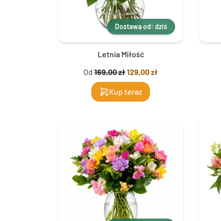
Dostawa od: dziś
Letnia Miłość
Od
169,00 zł
129,00 zł
Kup teraz