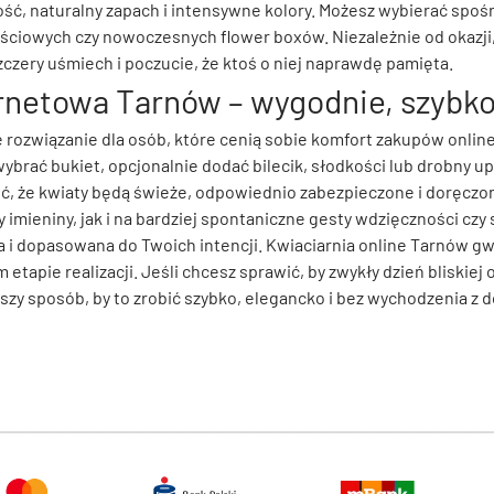
ść, naturalny zapach i intensywne kolory. Możesz wybierać spoś
ciowych czy nowoczesnych flower boxów. Niezależnie od okazji,
czery uśmiech i poczucie, że ktoś o niej naprawdę pamięta.
rnetowa Tarnów – wygodnie, szybko
 rozwiązanie dla osób, które cenią sobie komfort zakupów onlin
 wybrać bukiet, opcjonalnie dodać bilecik, słodkości lub drobny 
ć, że kwiaty będą świeże, odpowiednio zabezpieczone i doręczon
zy imieniny, jak i na bardziej spontaniczne gesty wdzięczności czy
wa i dopasowana do Twoich intencji. Kwiaciarnia online Tarnów 
etapie realizacji. Jeśli chcesz sprawić, by zwykły dzień bliskiej
pszy sposób, by to zrobić szybko, elegancko i bez wychodzenia z 