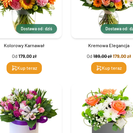
Dostawa od: dziś
Dostawa od: dz
Kolorowy Karnawał
Kremowa Elegancja
Od
179,00 zł
Od
189,00 zł
179,00 zł
Kup teraz
Kup teraz