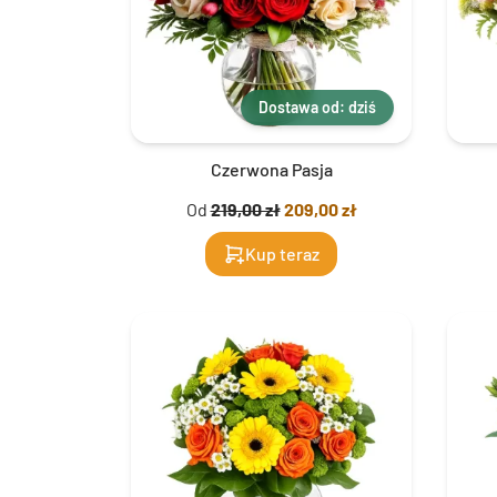
Dostawa od: dziś
Czerwona Pasja
Od
219,00 zł
209,00 zł
Kup teraz