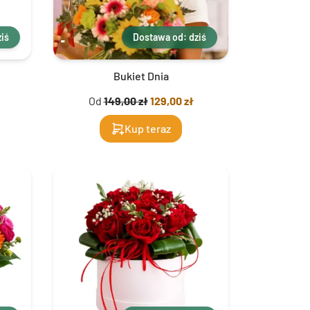
iś
Dostawa od: dziś
Bukiet Dnia
Od
149,00 zł
129,00 zł
Kup teraz