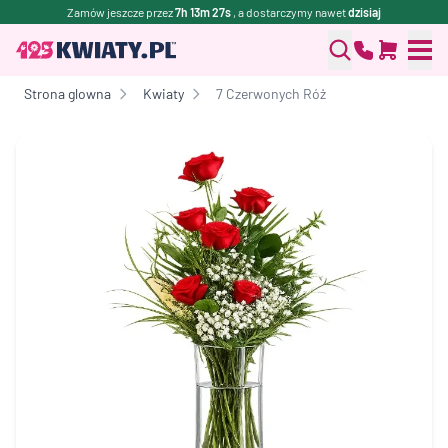
Zamów jeszcze przez
7h 13m 27s
, a dostarczymy nawet
dzisiaj
Strona glowna
Kwiaty
7 Czerwonych Róż