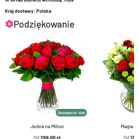
Kraj dostawy: Polska
Podziękowanie
Dostawa od: dziś
Jedna na Milion
Magia K
Od
299,00 zł
Od
139,