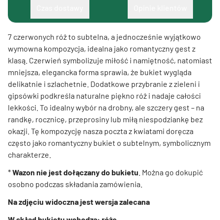
Czas dostawy
Opinie klientów
7 czerwonych róż to subtelna, a jednocześnie wyjątkowo
wymowna kompozycja, idealna jako romantyczny gest z
klasą. Czerwień symbolizuje miłość i namiętność, natomiast
mniejsza, elegancka forma sprawia, że bukiet wygląda
delikatnie i szlachetnie. Dodatkowe przybranie z zieleni i
gipsówki podkreśla naturalne piękno róż i nadaje całości
lekkości. To idealny wybór na drobny, ale szczery gest – na
randkę, rocznicę, przeprosiny lub miłą niespodziankę bez
okazji. Tę kompozycję nasza poczta z kwiatami doręcza
często jako romantyczny bukiet o subtelnym, symbolicznym
charakterze.
*
Wazon nie jest dołączany do bukietu
. Można go dokupić
osobno podczas składania zamówienia.
Na zdjęciu widoczna jest wersja zalecana
W skład bukietu wchodzą: róże