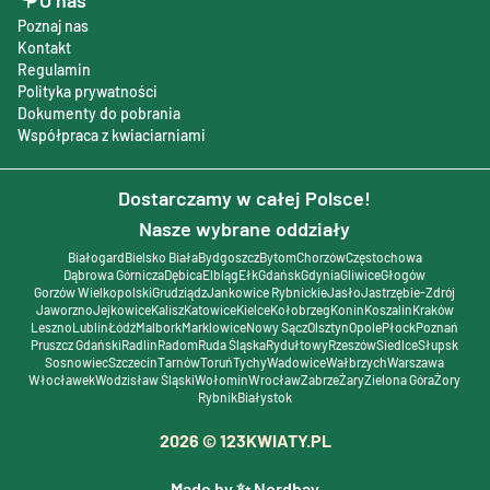
O nas
Poznaj nas
Kontakt
Regulamin
Polityka prywatności
Dokumenty do pobrania
Współpraca z kwiaciarniami
Dostarczamy w całej Polsce!
Nasze wybrane oddziały
Białogard
Bielsko Biała
Bydgoszcz
Bytom
Chorzów
Częstochowa
Dąbrowa Górnicza
Dębica
Elbląg
Ełk
Gdańsk
Gdynia
Gliwice
Głogów
Gorzów Wielkopolski
Grudziądz
Jankowice Rybnickie
Jasło
Jastrzębie-Zdrój
Jaworzno
Jejkowice
Kalisz
Katowice
Kielce
Kołobrzeg
Konin
Koszalin
Kraków
Leszno
Lublin
Łódź
Malbork
Marklowice
Nowy Sącz
Olsztyn
Opole
Płock
Poznań
Pruszcz Gdański
Radlin
Radom
Ruda Śląska
Rydułtowy
Rzeszów
Siedlce
Słupsk
Sosnowiec
Szczecin
Tarnów
Toruń
Tychy
Wadowice
Wałbrzych
Warszawa
Włocławek
Wodzisław Śląski
Wołomin
Wrocław
Zabrze
Żary
Zielona Góra
Żory
Rybnik
Białystok
2026
© 123KWIATY.PL
Made by ✨ Nordbay