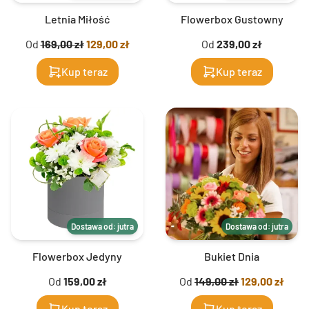
Letnia Miłość
Flowerbox Gustowny
Od
169,00 zł
129,00 zł
Od
239,00 zł
Kup teraz
Kup teraz
Dostawa od: jutra
Dostawa od: jutra
Flowerbox Jedyny
Bukiet Dnia
Od
159,00 zł
Od
149,00 zł
129,00 zł
Kup teraz
Kup teraz