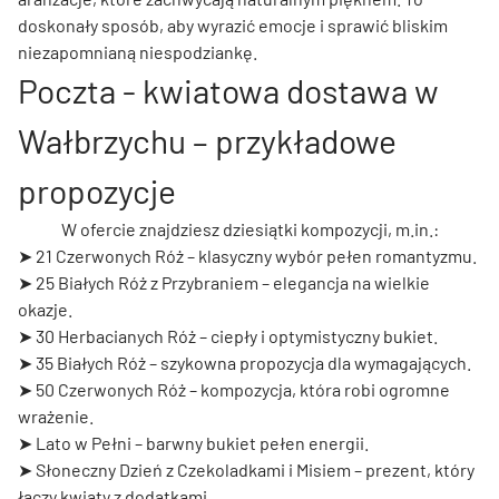
doskonały sposób, aby wyrazić emocje i sprawić bliskim
niezapomnianą niespodziankę.
Poczta - kwiatowa dostawa w
Wałbrzychu – przykładowe
propozycje
W ofercie znajdziesz dziesiątki kompozycji, m.in.:
➤
21 Czerwonych Róż
– klasyczny wybór pełen romantyzmu.
➤
25 Białych Róż z Przybraniem
– elegancja na wielkie
okazje.
➤
30 Herbacianych Róż
– ciepły i optymistyczny bukiet.
➤
35 Białych Róż
– szykowna propozycja dla wymagających.
➤
50 Czerwonych Róż
– kompozycja, która robi ogromne
wrażenie.
➤
Lato w Pełni
– barwny bukiet pełen energii.
➤
Słoneczny Dzień z Czekoladkami i Misiem
– prezent, który
łączy kwiaty z dodatkami.