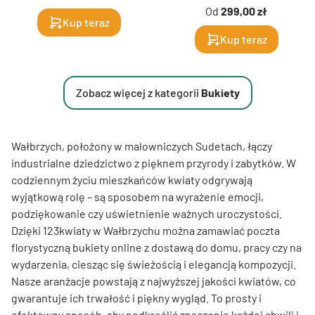
Od
299,00 zł
Kup teraz
Kup teraz
Zobacz więcej z kategorii
Bukiety
Wałbrzych, położony w malowniczych Sudetach, łączy
industrialne dziedzictwo z pięknem przyrody i zabytków. W
codziennym życiu mieszkańców kwiaty odgrywają
wyjątkową rolę – są sposobem na wyrażenie emocji,
podziękowanie czy uświetnienie ważnych uroczystości.
Dzięki 123kwiaty w Wałbrzychu można zamawiać poczta
florystyczną bukiety online z dostawą do domu, pracy czy na
wydarzenia, ciesząc się świeżością i elegancją kompozycji.
Nasze aranżacje powstają z najwyższej jakości kwiatów, co
gwarantuje ich trwałość i piękny wygląd. To prosty i
efektowny sposób, aby podkreślić znaczenie każdej chwili i