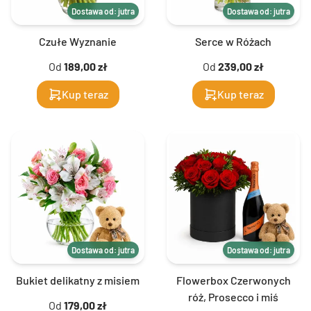
Dostawa od: jutra
Dostawa od: jutra
Czułe Wyznanie
Serce w Różach
Od
189,00 zł
Od
239,00 zł
Kup teraz
Kup teraz
Dostawa od: jutra
Dostawa od: jutra
Bukiet delikatny z misiem
Flowerbox Czerwonych
róż, Prosecco i miś
Od
179,00 zł