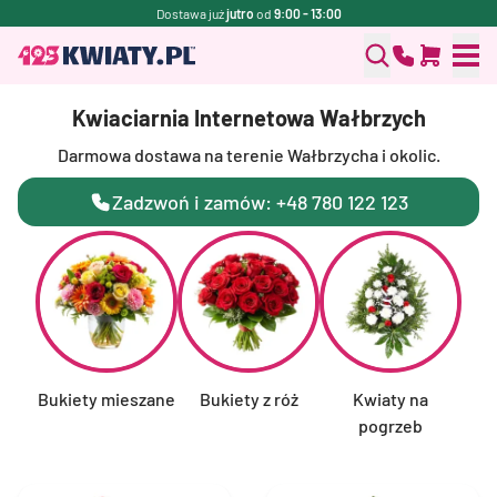
Dostawa już
jutro
od
9:00 - 13:00
Kwiaciarnia Internetowa Wałbrzych
Darmowa dostawa na terenie Wałbrzycha i okolic.
Zadzwoń i zamów: +48 780 122 123
Bukiety mieszane
Bukiety z róż
Kwiaty na
F
pogrzeb