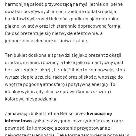
harmonijną całość przywodzącą na myśl letnie dni pełne
światła i pozytywnych emocji. Zielone dodatki nadają
bukietowi świeżości i lekkości, podkreślając naturalne
piękno kwiatów oraz ich starannie dopracowaną formę.
Całość prezentuje się niezwykle efektownie, a
jednocześnie elegancko i uniwersalnie.
Ten bukiet doskonale sprawdzi się jako prezent z okazji
urodzin, imienin, rocznicy, a także jako romantyczny gest
bez szczególnej okazji. Letnia Miłość to kompozycja, która
wyraża ciepłe uczucia, radość oraz bliskość, wnosząc do
wnętrza pogodną atmosferę i pozytywną energię. To
idealny wybór, gdy chcesz sprawić komuś szczerą i
kolorową niespodziankę.
Zamawiając bukiet Letnia Miłość przez
kwiaciarnię
internetową
zyskujesz wygodę, oszczędność czasu oraz
pewność, że kompozycja zostanie przygotowana z
najwyższą starannością. Taka forma zamówienia pozwala w