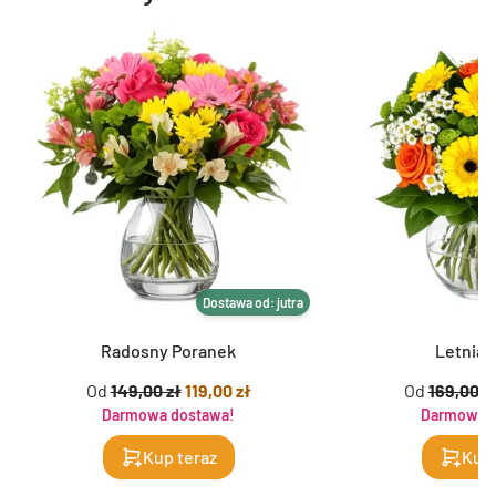
Dostawa od: jutra
Radosny Poranek
Letnia 
Od
149,00 zł
119,00 zł
Od
169,00 z
Darmowa dostawa!
Darmowa d
Kup teraz
Kup 