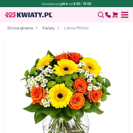
Dostawa już
jutro
od
9:00 - 13:00
Strona glowna
Kwiaty
Letnia Miłość