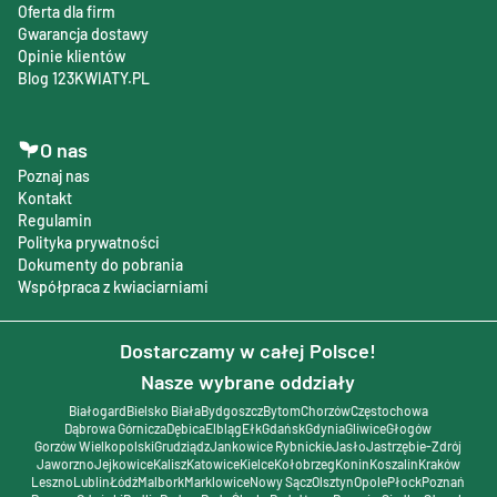
Oferta dla firm
Gwarancja dostawy
Opinie klientów
Blog 123KWIATY.PL
O nas
Poznaj nas
Kontakt
Regulamin
Polityka prywatności
Dokumenty do pobrania
Współpraca z kwiaciarniami
Dostarczamy w całej Polsce!
Nasze wybrane oddziały
Białogard
Bielsko Biała
Bydgoszcz
Bytom
Chorzów
Częstochowa
Dąbrowa Górnicza
Dębica
Elbląg
Ełk
Gdańsk
Gdynia
Gliwice
Głogów
Gorzów Wielkopolski
Grudziądz
Jankowice Rybnickie
Jasło
Jastrzębie-Zdrój
Jaworzno
Jejkowice
Kalisz
Katowice
Kielce
Kołobrzeg
Konin
Koszalin
Kraków
Leszno
Lublin
Łódź
Malbork
Marklowice
Nowy Sącz
Olsztyn
Opole
Płock
Poznań