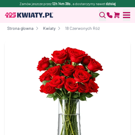
Zamów jeszcze przez
12h 14m 38s
, a dostarczymy nawet
dzisiaj
Strona glowna
Kwiaty
18 Czerwonych Róż