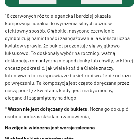
18 czerwonych róż to elegancka i bardziej okazała
kompozycja, idealna do wyrażenia silnych uczuć w
efektowny sposób. Głębokie, nasycone czerwienie
symbolizują namiętność i zaangażowanie, a większa liczba
kwiatów sprawia, że bukiet prezentuje się wyjątkowo
luksusowo. To doskonały wybór na rocznicę, ważną
deklarację, romantyczną niespodziankę lub chwilę, w której
chcesz podkreślić, jak wiele ktoś dla Ciebie znaczy.
Intensywna forma sprawia, że bukiet robi wrażenie od razu
po wręczeniu. Ta kompozycja jest często doręczana przez
naszą pocztę z kwiatami, kiedy gest ma być mocny,
elegancki i zapamiętany na długo.
*
Wazon nie jest dołączany do bukietu
. Można go dokupić
osobno podczas składania zamówienia.
Na zdjęciu widoczna jest wersja zalecana
W skład bukietu wchodzą: róże