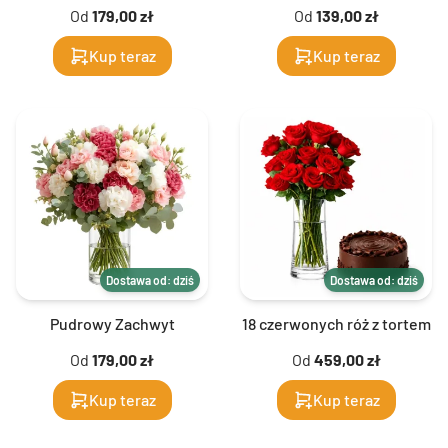
Od
179,00 zł
Od
139,00 zł
Kup teraz
Kup teraz
Dostawa od: dziś
Dostawa od: dziś
Pudrowy Zachwyt
18 czerwonych róż z tortem
Od
179,00 zł
Od
459,00 zł
Kup teraz
Kup teraz