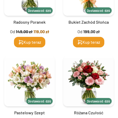
Dostawa od: dziś
Dostawa od: dziś
Radosny Poranek
Bukiet Zachód Słońca
Od
149,00 zł
119,00 zł
Od
199,00 zł
Kup teraz
Kup teraz
Dostawa od: dziś
Dostawa od: dziś
Pastelowy Szept
Różana Czułość