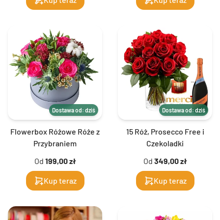
Dostawa od: dziś
Dostawa od: dziś
Flowerbox Różowe Róże z
15 Róż, Prosecco Free i
Przybraniem
Czekoladki
Od
199,00 zł
Od
349,00 zł
Kup teraz
Kup teraz