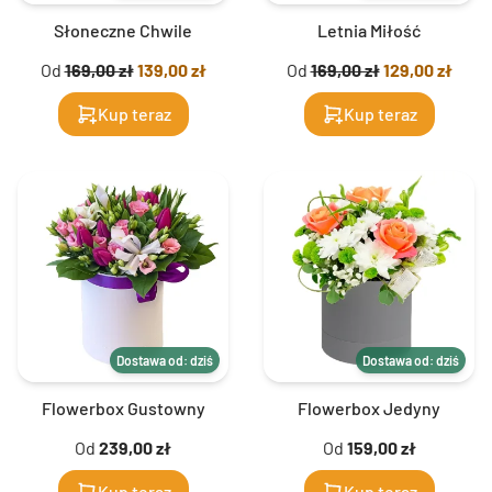
Słoneczne Chwile
Letnia Miłość
Od
169,00 zł
139,00 zł
Od
169,00 zł
129,00 zł
Kup teraz
Kup teraz
Dostawa od: dziś
Dostawa od: dziś
Flowerbox Gustowny
Flowerbox Jedyny
Od
239,00 zł
Od
159,00 zł
Kup teraz
Kup teraz