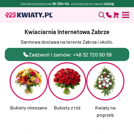
Zamów jeszcze przez
9h 33m 40s
, a dostarczymy nawet
dzisiaj
Kwiaciarnia Internetowa Zabrze
Darmowa dostawa na terenie Zabrza i okolic.
Zadzwoń i zamów: +48 32 720 60 59
Bukiety mieszane
Bukiety z róż
Kwiaty na
F
pogrzeb