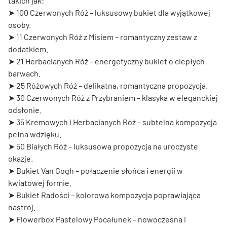
takich jak:
➤
100 Czerwonych Róż
– luksusowy bukiet dla wyjątkowej
osoby.
➤
11 Czerwonych Róż z Misiem
– romantyczny zestaw z
dodatkiem.
➤
21 Herbacianych Róż
– energetyczny bukiet o ciepłych
barwach.
➤
25 Różowych Róż
– delikatna, romantyczna propozycja.
➤
30 Czerwonych Róż z Przybraniem
– klasyka w eleganckiej
odsłonie.
➤
35 Kremowych i Herbacianych Róż
– subtelna kompozycja
pełna wdzięku.
➤
50 Białych Róż
– luksusowa propozycja na uroczyste
okazje.
➤
Bukiet Van Gogh
– połączenie słońca i energii w
kwiatowej formie.
➤
Bukiet Radości
– kolorowa kompozycja poprawiająca
nastrój.
➤
Flowerbox Pastelowy Pocałunek
– nowoczesna i