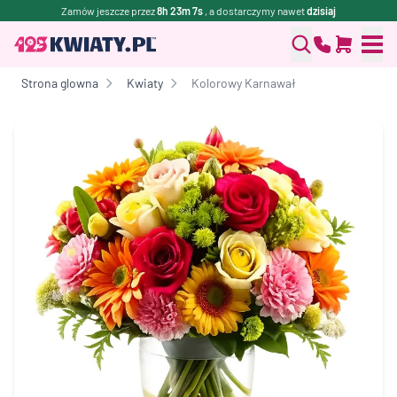
Zamów jeszcze przez
8h 23m 7s
, a dostarczymy nawet
dzisiaj
Strona glowna
Kwiaty
Kolorowy Karnawał