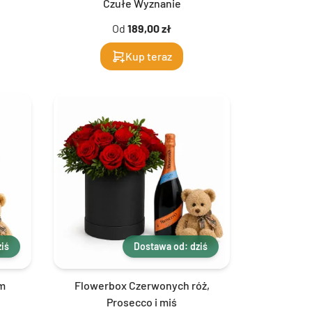
Czułe Wyznanie
Od
189,00 zł
Kup teraz
iś
Dostawa od: dziś
em
Flowerbox Czerwonych róż,
Prosecco i miś