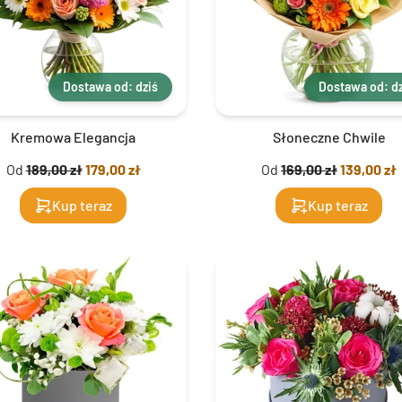
Dostawa od: dziś
Dostawa od: dz
Kremowa Elegancja
Słoneczne Chwile
Od
189,00 zł
179,00 zł
Od
169,00 zł
139,00 zł
Kup teraz
Kup teraz