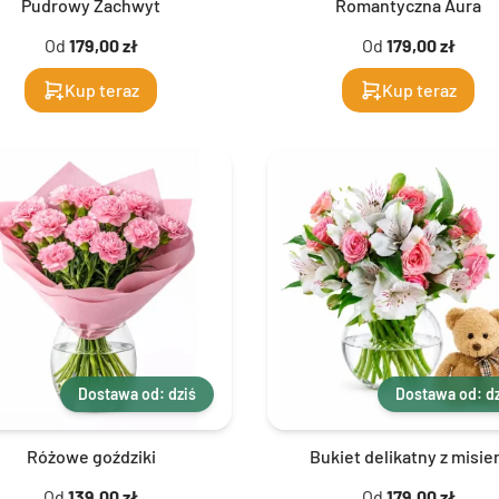
Pudrowy Zachwyt
Romantyczna Aura
Od
179,00 zł
Od
179,00 zł
Kup teraz
Kup teraz
Dostawa od: dziś
Dostawa od: dz
Różowe goździki
Bukiet delikatny z misi
Od
139,00 zł
Od
179,00 zł