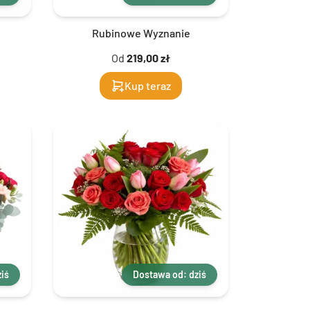
Rubinowe Wyznanie
Od
219,00 zł
Kup teraz
iś
Dostawa od: dziś