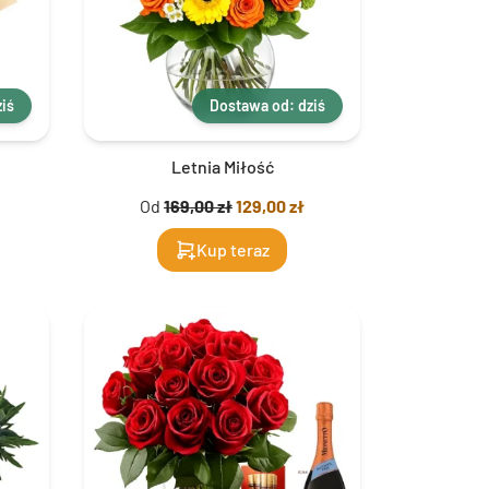
iś
Dostawa od: dziś
Letnia Miłość
Od
169,00 zł
129,00 zł
Kup teraz