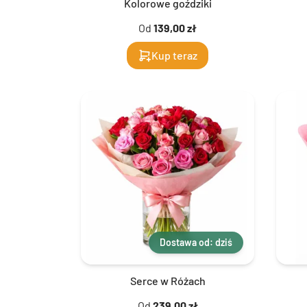
Kolorowe goździki
Od
139,00 zł
Kup teraz
Dostawa od: dziś
Serce w Różach
Od
239,00 zł