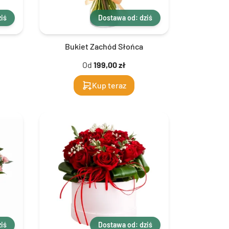
iś
Dostawa od: dziś
Bukiet Zachód Słońca
Od
199,00 zł
Kup teraz
iś
Dostawa od: dziś