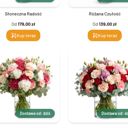
Słoneczna Radość
Różana Czułość
Od
179,00 zł
Od
139,00 zł
Kup teraz
Kup teraz
Dostawa od: dziś
Dostawa od: dz