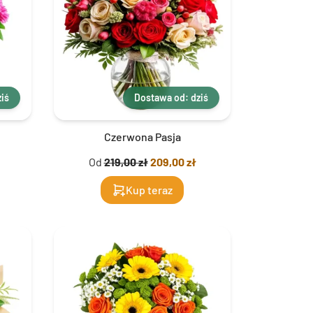
iś
Dostawa od: dziś
Czerwona Pasja
Od
219,00 zł
209,00 zł
Kup teraz