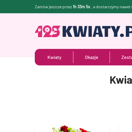
Zamów jeszcze przez
1h 33m 4s
, a dostarczymy nawet
Kwiaty
Okazje
Zest
Kwia