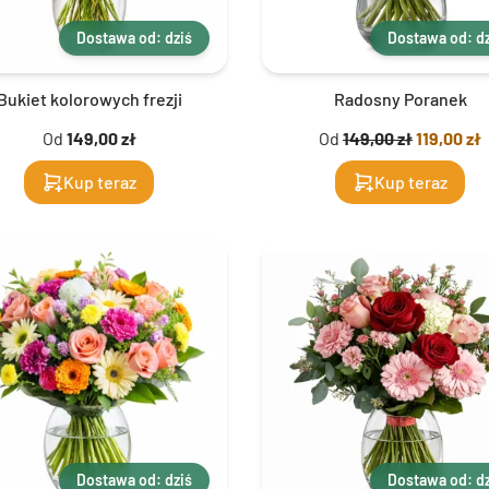
Dostawa od: dziś
Dostawa od: dz
Bukiet kolorowych frezji
Radosny Poranek
Od
149,00 zł
Od
149,00 zł
119,00 zł
Kup teraz
Kup teraz
Dostawa od: dziś
Dostawa od: dz