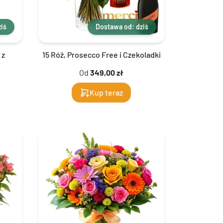
iś
Dostawa od: dziś
 z
15 Róż, Prosecco Free i Czekoladki
Od
349,00 zł
Kup teraz