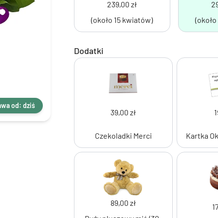
239,00 zł
29
(około 15 kwiatów)
(około
Dodatki
wa od: dziś
39,00 zł
1
Czekoladki Merci
Kartka O
89,00 zł
1