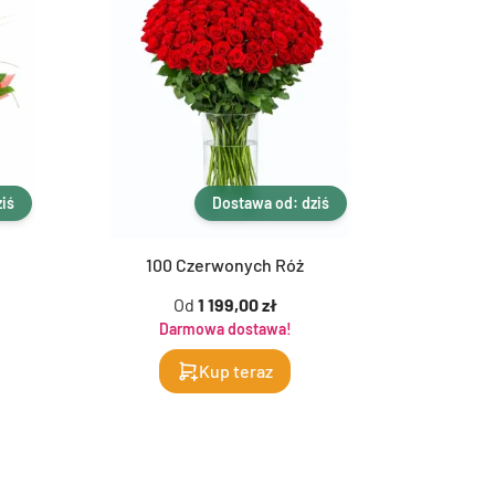
iś
Dostawa od: dziś
100 Czerwonych Róż
1
Od
1 199,00 zł
Darmowa dostawa!
Da
Kup teraz