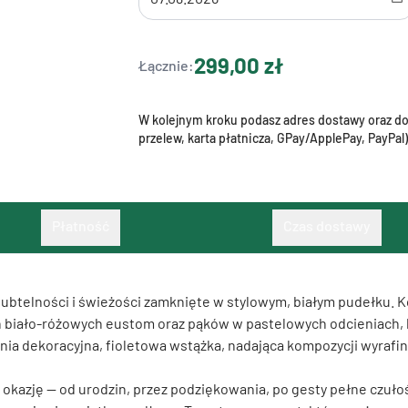
299,00 zł
Łącznie:
W kolejnym kroku podasz adres dostawy oraz dok
przelew, karta płatnicza, GPay/ApplePay, PayPal)
Płatność
Czas dostawy
 subtelności i świeżości zamknięte w stylowym, białym pudełku
h biało-różowych eustom oraz pąków w pastelowych odcieniach, 
ełnia dekoracyjna, fioletowa wstążka, nadająca kompozycji wyraf
okazję — od urodzin, przez podziękowania, po gesty pełne czułośc