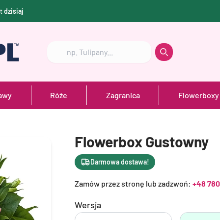
et
dzisiaj
Szukaj
Szukaj
awy
Róże
Zagranica
Flowerboxy
Flowerbox Gustowny
Darmowa dostawa!
Zamów przez stronę lub zadzwoń:
+48 780
Wersja