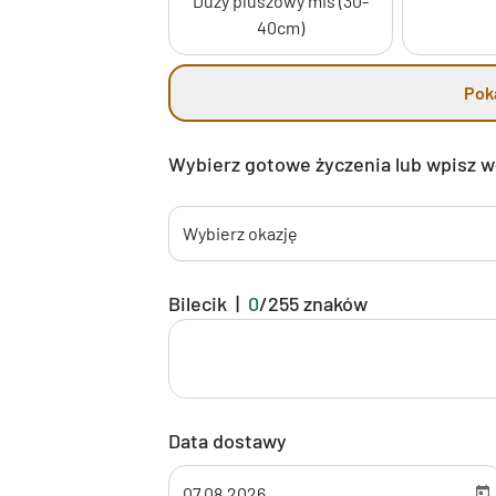
Duży pluszowy miś (30-
40cm)
Pok
Wybierz gotowe życzenia lub wpisz 
Wybierz okazję
Bilecik
|
0
/
255
znaków
Data dostawy