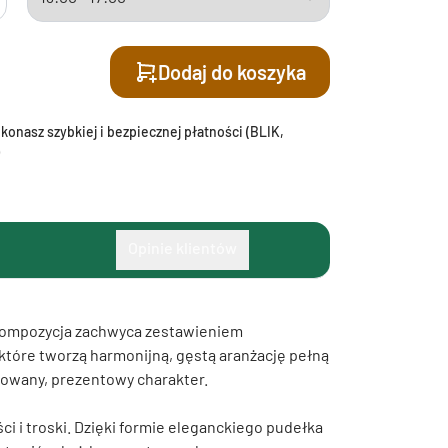
Dodaj do koszyka
onasz szybkiej i bezpiecznej płatności (BLIK,
Opinie klientów
. Kompozycja zachwyca zestawieniem
które tworzą harmonijną, gęstą aranżację pełną
inowany, prezentowy charakter.
i i troski. Dzięki formie eleganckiego pudełka