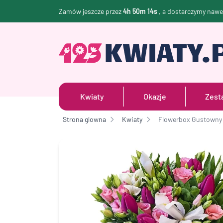
Zamów jeszcze przez
4h 50m 14s
, a dostarczymy naw
Kwiaty
Okazje
Zest
Strona glowna
Kwiaty
Flowerbox Gustowny