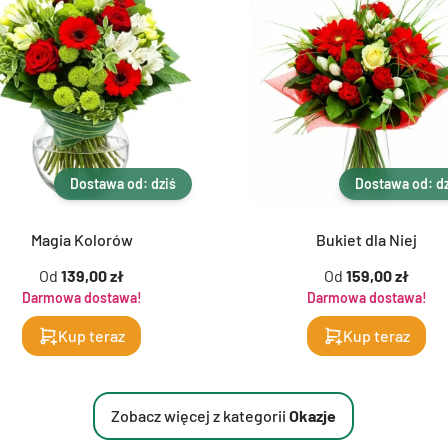
Dostawa od: dziś
Dostawa od: dz
Magia Kolorów
Bukiet dla Niej
Od
139,00 zł
Od
159,00 zł
Darmowa dostawa!
Darmowa dostawa!
Kup teraz
Kup teraz
Zobacz więcej z kategorii
Okazje