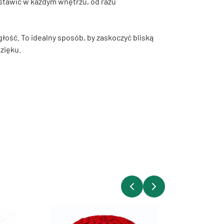
stawić w każdym wnętrzu, od razu
łość. To idealny sposób, by zaskoczyć bliską
zięku.