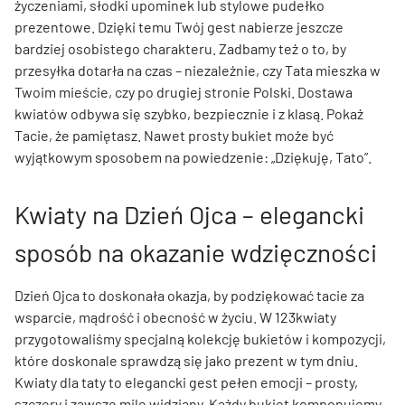
życzeniami, słodki upominek lub stylowe pudełko
prezentowe. Dzięki temu Twój gest nabierze jeszcze
bardziej osobistego charakteru. Zadbamy też o to, by
przesyłka dotarła na czas – niezależnie, czy Tata mieszka w
Twoim mieście, czy po drugiej stronie Polski. Dostawa
kwiatów odbywa się szybko, bezpiecznie i z klasą. Pokaż
Tacie, że pamiętasz. Nawet prosty bukiet może być
wyjątkowym sposobem na powiedzenie: „Dziękuję, Tato”.
Kwiaty na Dzień Ojca – elegancki
sposób na okazanie wdzięczności
Dzień Ojca to doskonała okazja, by podziękować tacie za
wsparcie, mądrość i obecność w życiu. W 123kwiaty
przygotowaliśmy specjalną kolekcję bukietów i kompozycji,
które doskonale sprawdzą się jako prezent w tym dniu.
Kwiaty dla taty to elegancki gest pełen emocji – prosty,
szczery i zawsze mile widziany. Każdy bukiet komponujemy