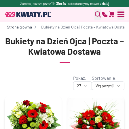
Zamów jeszcze przez
11h 31m 7s
, a dostarczymy nawet
dzisiaj
Strona glowna
Bukiety na Dzień Ojca | Poczta – Kwiatowa Dostaw
Bukiety na Dzień Ojca | Poczta –
Kwiatowa Dostawa
Pokaż:
Sortowanie:
27
Wg pozycji