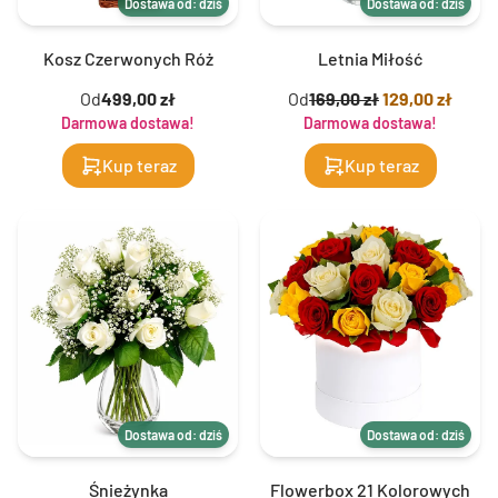
Dostawa od: dziś
Dostawa od: dziś
Kosz Czerwonych Róż
Letnia Miłość
Od
499,00 zł
Od
169,00 zł
129,00 zł
Darmowa dostawa!
Darmowa dostawa!
Kup teraz
Kup teraz
Dostawa od: dziś
Dostawa od: dziś
Śnieżynka
Flowerbox 21 Kolorowych