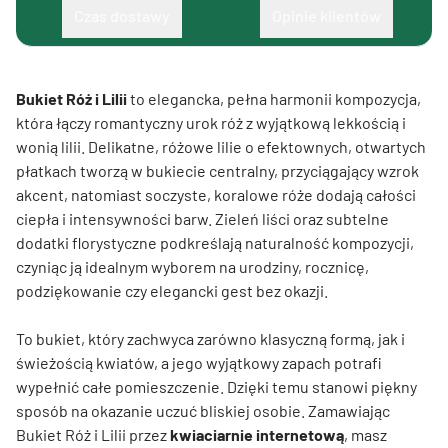
Czas dostawy
Opinie klientów
Bukiet Róż i Lilii
to elegancka, pełna harmonii kompozycja,
która łączy romantyczny urok róż z wyjątkową lekkością i
wonią lilii. Delikatne, różowe lilie o efektownych, otwartych
płatkach tworzą w bukiecie centralny, przyciągający wzrok
akcent, natomiast soczyste, koralowe róże dodają całości
ciepła i intensywności barw. Zieleń liści oraz subtelne
dodatki florystyczne podkreślają naturalność kompozycji,
czyniąc ją idealnym wyborem na urodziny, rocznicę,
podziękowanie czy elegancki gest bez okazji.
To bukiet, który zachwyca zarówno klasyczną formą, jak i
świeżością kwiatów, a jego wyjątkowy zapach potrafi
wypełnić całe pomieszczenie. Dzięki temu stanowi piękny
sposób na okazanie uczuć bliskiej osobie. Zamawiając
Bukiet Róż i Lilii przez
kwiaciarnie internetową
, masz