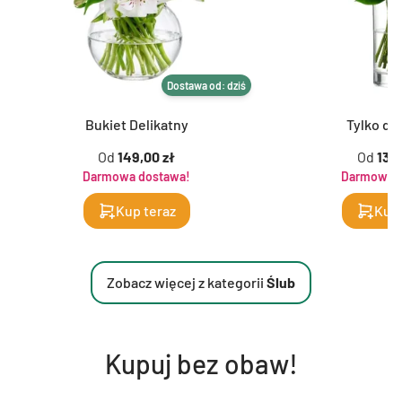
Dostawa od: dziś
Bukiet Delikatny
Tylko dla
Od
149,00 zł
Od
139,
Darmowa dostawa!
Darmowa d
Kup teraz
Kup 
Zobacz więcej z kategorii
Ślub
Kupuj bez obaw!