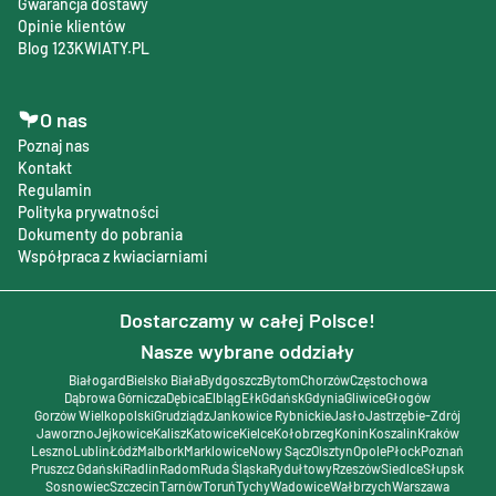
Gwarancja dostawy
Opinie klientów
Blog 123KWIATY.PL
O nas
Poznaj nas
Kontakt
Regulamin
Polityka prywatności
Dokumenty do pobrania
Współpraca z kwiaciarniami
Dostarczamy w całej Polsce!
Nasze wybrane oddziały
Białogard
Bielsko Biała
Bydgoszcz
Bytom
Chorzów
Częstochowa
Dąbrowa Górnicza
Dębica
Elbląg
Ełk
Gdańsk
Gdynia
Gliwice
Głogów
Gorzów Wielkopolski
Grudziądz
Jankowice Rybnickie
Jasło
Jastrzębie-Zdrój
Jaworzno
Jejkowice
Kalisz
Katowice
Kielce
Kołobrzeg
Konin
Koszalin
Kraków
Leszno
Lublin
Łódź
Malbork
Marklowice
Nowy Sącz
Olsztyn
Opole
Płock
Poznań
Pruszcz Gdański
Radlin
Radom
Ruda Śląska
Rydułtowy
Rzeszów
Siedlce
Słupsk
Sosnowiec
Szczecin
Tarnów
Toruń
Tychy
Wadowice
Wałbrzych
Warszawa