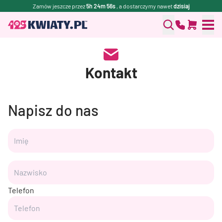
Zamów jeszcze przez
5h 24m 55s
, a dostarczymy nawet
dzisiaj
Kontakt
Napisz do nas
Telefon