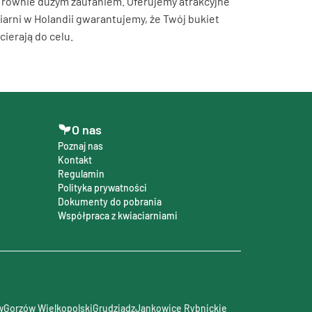
ę równie dużym zaufaniem. Oferujemy atrakcyjne
iarni w Holandii gwarantujemy, że Twój bukiet
cierają do celu.
O nas
Poznaj nas
Kontakt
Regulamin
Polityka prywatności
Dokumenty do pobrania
Współpraca z kwiaciarniami
w
Gorzów Wielkopolski
Grudziądz
Jankowice Rybnickie