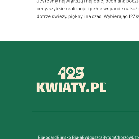
Jesteśmy największą i najlepiej ocenianą pocz
ceny, szybkie realizacje i pełne wsparcie na ka
dotrze świeży, piękny i na czas. Wybierając 123
Białogard
Bielsko Biała
Bydgoszcz
Bytom
Chorzów
Czę