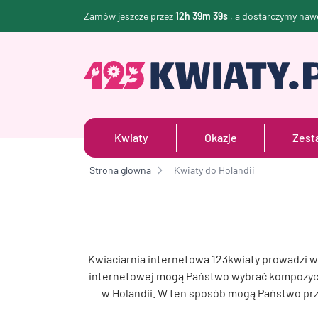
Zamów jeszcze przez
12h 39m 38s
, a dostarczymy naw
Kwiaty
Okazje
Zest
Strona glowna
Kwiaty do Holandii
Kwiaciarnia internetowa 123kwiaty prowadzi 
internetowej mogą Państwo wybrać kompozycj
w Holandii. W ten sposób mogą Państwo pr