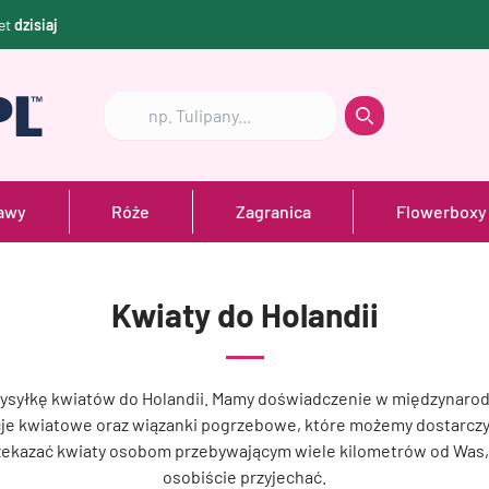
et
dzisiaj
Szukaj
Szukaj
awy
Róże
Zagranica
Flowerboxy
Kwiaty do Holandii
wysyłkę kwiatów do Holandii. Mamy doświadczenie w międzynarod
e kwiatowe oraz wiązanki pogrzebowe, które możemy dostarczy
zekazać kwiaty osobom przebywającym wiele kilometrów od Was
osobiście przyjechać.