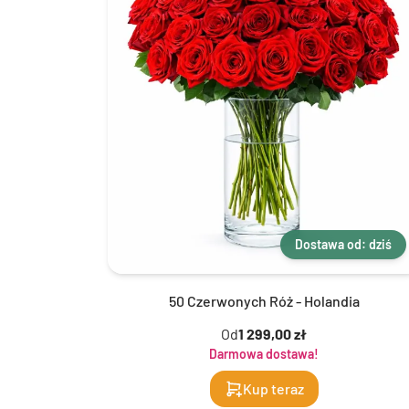
Dostawa od: dziś
50 Czerwonych Róż - Holandia
Od
1 299,00 zł
Darmowa dostawa!
Kup teraz