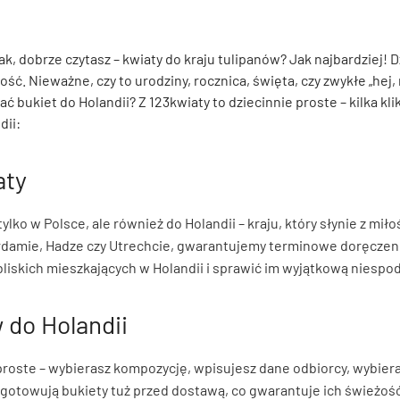
k, dobrze czytasz – kwiaty do kraju tulipanów? Jak najbardziej! 
ć. Nieważne, czy to urodziny, rocznica, święta, czy zwykłe „hej, 
ć bukiet do Holandii? Z 123kwiaty to dziecinnie proste – kilka k
dii:
aty
ko w Polsce, ale również do Holandii – kraju, który słynie z miło
rdamie, Hadze czy Utrechcie, gwarantujemy terminowe doręczen
 bliskich mieszkających w Holandii i sprawić im wyjątkową niespo
 do Holandii
proste – wybierasz kompozycję, wpisujesz dane odbiorcy, wybiera
ygotowują bukiety tuż przed dostawą, co gwarantuje ich świeżość