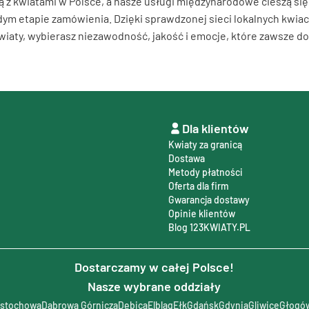
tą z kwiatami w Polsce, a nasze usługi międzynarodowe cieszą si
żdym etapie zamówienia. Dzięki sprawdzonej sieci lokalnych kwiac
kwiaty, wybierasz niezawodność, jakość i emocje, które zawsze do
Dla klientów
Kwiaty za granicą
Dostawa
Metody płatności
Oferta dla firm
Gwarancja dostawy
Opinie klientów
Blog 123KWIATY.PL
Dostarczamy w całej Polsce!
Nasze wybrane oddziały
stochowa
Dąbrowa Górnicza
Dębica
Elbląg
Ełk
Gdańsk
Gdynia
Gliwice
Głogó