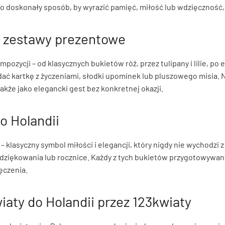
o doskonały sposób, by wyrazić pamięć, miłość lub wdzięczność, 
e zestawy prezentowe
pozycji – od klasycznych bukietów róż, przez tulipany i lilie, p
 kartkę z życzeniami, słodki upominek lub pluszowego misia. N
także jako elegancki gest bez konkretnej okazji.
o Holandii
– klasyczny symbol miłości i elegancji, który nigdy nie wychodzi
odziękowania lub rocznice. Każdy z tych bukietów przygotowywany
ęczenia.
aty do Holandii przez 123kwiaty