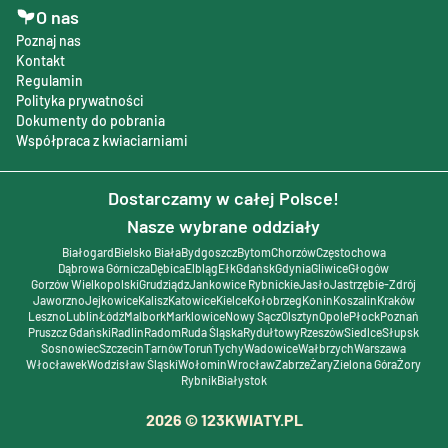
O nas
Poznaj nas
Kontakt
Regulamin
Polityka prywatności
Dokumenty do pobrania
Współpraca z kwiaciarniami
Dostarczamy w całej Polsce!
Nasze wybrane oddziały
Białogard
Bielsko Biała
Bydgoszcz
Bytom
Chorzów
Częstochowa
Dąbrowa Górnicza
Dębica
Elbląg
Ełk
Gdańsk
Gdynia
Gliwice
Głogów
Gorzów Wielkopolski
Grudziądz
Jankowice Rybnickie
Jasło
Jastrzębie-Zdrój
Jaworzno
Jejkowice
Kalisz
Katowice
Kielce
Kołobrzeg
Konin
Koszalin
Kraków
Leszno
Lublin
Łódź
Malbork
Marklowice
Nowy Sącz
Olsztyn
Opole
Płock
Poznań
Pruszcz Gdański
Radlin
Radom
Ruda Śląska
Rydułtowy
Rzeszów
Siedlce
Słupsk
Sosnowiec
Szczecin
Tarnów
Toruń
Tychy
Wadowice
Wałbrzych
Warszawa
Włocławek
Wodzisław Śląski
Wołomin
Wrocław
Zabrze
Żary
Zielona Góra
Żory
Rybnik
Białystok
2026
© 123KWIATY.PL