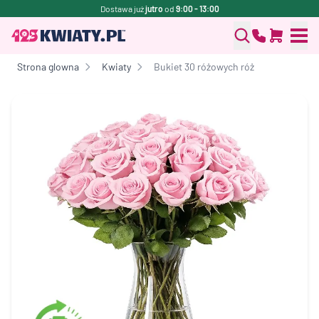
Dostawa już
jutro
od
9:00 - 13:00
Strona glowna
Kwiaty
Bukiet 30 różowych róż