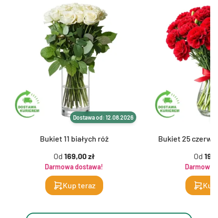
Dostawa od: 12.08.2026
D
Bukiet 11 białych róż
Bukiet 25 czerwo
Od
169,00 zł
Od
199,
Darmowa dostawa!
Darmowa d
Kup teraz
Kup 