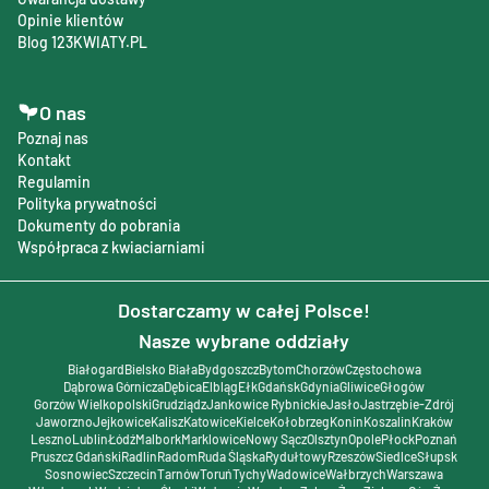
Opinie klientów
Blog 123KWIATY.PL
O nas
Poznaj nas
Kontakt
Regulamin
Polityka prywatności
Dokumenty do pobrania
Współpraca z kwiaciarniami
Dostarczamy w całej Polsce!
Nasze wybrane oddziały
Białogard
Bielsko Biała
Bydgoszcz
Bytom
Chorzów
Częstochowa
Dąbrowa Górnicza
Dębica
Elbląg
Ełk
Gdańsk
Gdynia
Gliwice
Głogów
Gorzów Wielkopolski
Grudziądz
Jankowice Rybnickie
Jasło
Jastrzębie-Zdrój
Jaworzno
Jejkowice
Kalisz
Katowice
Kielce
Kołobrzeg
Konin
Koszalin
Kraków
Leszno
Lublin
Łódź
Malbork
Marklowice
Nowy Sącz
Olsztyn
Opole
Płock
Poznań
Pruszcz Gdański
Radlin
Radom
Ruda Śląska
Rydułtowy
Rzeszów
Siedlce
Słupsk
Sosnowiec
Szczecin
Tarnów
Toruń
Tychy
Wadowice
Wałbrzych
Warszawa