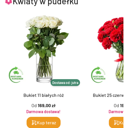
Kwiaty w pudełku
Dostawa od: jutra
Bukiet 11 białych róż
Bukiet 25 czerwo
Od
169,00 zł
Od
199,
Darmowa dostawa!
Darmowa d
Kup teraz
Kup 