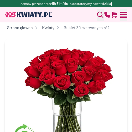
Zamów jeszcze przez
5h 51m 16s
, a dostarczymy nawet
dzisiaj
Strona glowna
Kwiaty
Bukiet 30 czerwonych róż