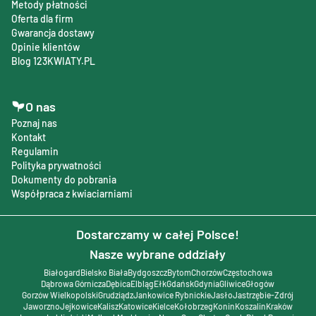
Metody płatności
Oferta dla firm
Gwarancja dostawy
Opinie klientów
Blog 123KWIATY.PL
O nas
Poznaj nas
Kontakt
Regulamin
Polityka prywatności
Dokumenty do pobrania
Współpraca z kwiaciarniami
Dostarczamy w całej Polsce!
Nasze wybrane oddziały
Białogard
Bielsko Biała
Bydgoszcz
Bytom
Chorzów
Częstochowa
Dąbrowa Górnicza
Dębica
Elbląg
Ełk
Gdańsk
Gdynia
Gliwice
Głogów
Gorzów Wielkopolski
Grudziądz
Jankowice Rybnickie
Jasło
Jastrzębie-Zdrój
Jaworzno
Jejkowice
Kalisz
Katowice
Kielce
Kołobrzeg
Konin
Koszalin
Kraków