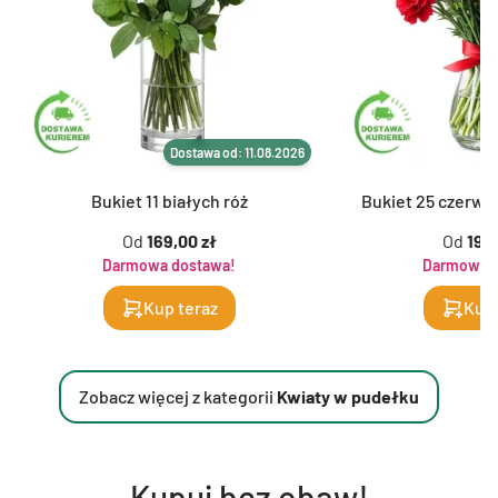
Dostawa od: 11.08.2026
D
Bukiet 11 białych róż
Bukiet 25 czerwo
Od
169,00 zł
Od
199,
Darmowa dostawa!
Darmowa d
Kup teraz
Kup 
Zobacz więcej z kategorii
Kwiaty w pudełku
Kupuj bez obaw!