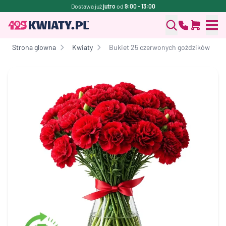
Dostawa już
jutro
od
9:00 - 13:00
Strona glowna
Kwiaty
Bukiet 25 czerwonych goździków