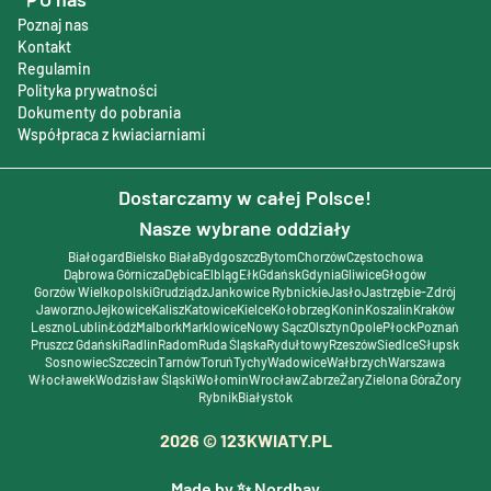
Poznaj nas
Kontakt
Regulamin
Polityka prywatności
Dokumenty do pobrania
Współpraca z kwiaciarniami
Dostarczamy w całej Polsce!
Nasze wybrane oddziały
Białogard
Bielsko Biała
Bydgoszcz
Bytom
Chorzów
Częstochowa
Dąbrowa Górnicza
Dębica
Elbląg
Ełk
Gdańsk
Gdynia
Gliwice
Głogów
Gorzów Wielkopolski
Grudziądz
Jankowice Rybnickie
Jasło
Jastrzębie-Zdrój
Jaworzno
Jejkowice
Kalisz
Katowice
Kielce
Kołobrzeg
Konin
Koszalin
Kraków
Leszno
Lublin
Łódź
Malbork
Marklowice
Nowy Sącz
Olsztyn
Opole
Płock
Poznań
Pruszcz Gdański
Radlin
Radom
Ruda Śląska
Rydułtowy
Rzeszów
Siedlce
Słupsk
Sosnowiec
Szczecin
Tarnów
Toruń
Tychy
Wadowice
Wałbrzych
Warszawa
Włocławek
Wodzisław Śląski
Wołomin
Wrocław
Zabrze
Żary
Zielona Góra
Żory
Rybnik
Białystok
2026
© 123KWIATY.PL
Made by ✨ Nordbay