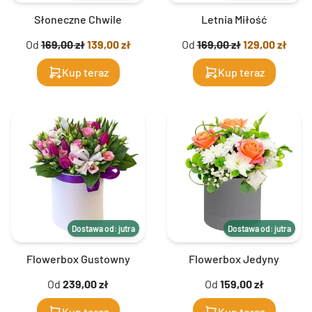
Słoneczne Chwile
Letnia Miłość
Od
169,00 zł
139,00 zł
Od
169,00 zł
129,00 zł
Kup teraz
Kup teraz
Dostawa od: jutra
Dostawa od: jutra
Flowerbox Gustowny
Flowerbox Jedyny
Od
239,00 zł
Od
159,00 zł
Kup teraz
Kup teraz