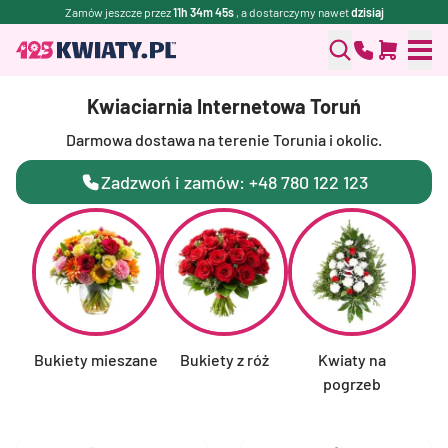
Zamów jeszcze przez
11h 34m 44s
, a dostarczymy nawet
dzisiaj
Kwiaciarnia Internetowa Toruń
Darmowa dostawa na terenie Torunia i okolic.
Zadzwoń i zamów: +48 780 122 123
Bukiety mieszane
Bukiety z róż
Kwiaty na
F
pogrzeb