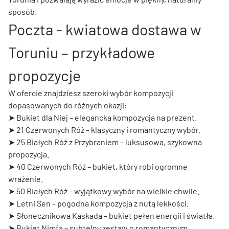
sposób.
Poczta - kwiatowa dostawa w
Toruniu – przykładowe
propozycje
W ofercie znajdziesz szeroki wybór kompozycji
dopasowanych do różnych okazji:
➤
Bukiet dla Niej
– elegancka kompozycja na prezent.
➤
21 Czerwonych Róż
– klasyczny i romantyczny wybór.
➤
25 Białych Róż z Przybraniem
– luksusowa, szykowna
propozycja.
➤
40 Czerwonych Róż
– bukiet, który robi ogromne
wrażenie.
➤
50 Białych Róż
– wyjątkowy wybór na wielkie chwile.
➤
Letni Sen
– pogodna kompozycja z nutą lekkości.
➤
Słonecznikowa Kaskada
– bukiet pełen energii i światła.
➤
Bukiet Nimfa
– subtelny zestaw o romantycznym