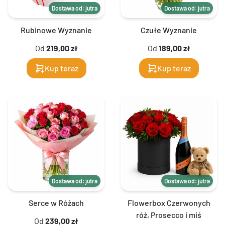
Dostawa od: jutra
Dostawa od: jutra
Rubinowe Wyznanie
Czułe Wyznanie
Od
219,00 zł
Od
189,00 zł
Kup teraz
Kup teraz
Dostawa od: jutra
Dostawa od: jutra
Serce w Różach
Flowerbox Czerwonych
róż, Prosecco i miś
Od
239,00 zł