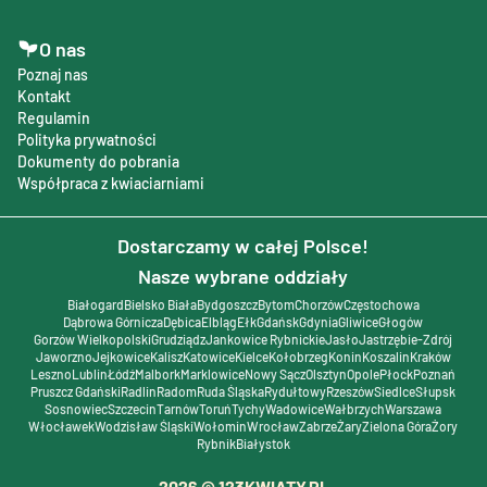
O nas
Poznaj nas
Kontakt
Regulamin
Polityka prywatności
Dokumenty do pobrania
Współpraca z kwiaciarniami
Dostarczamy w całej Polsce!
Nasze wybrane oddziały
Białogard
Bielsko Biała
Bydgoszcz
Bytom
Chorzów
Częstochowa
Dąbrowa Górnicza
Dębica
Elbląg
Ełk
Gdańsk
Gdynia
Gliwice
Głogów
Gorzów Wielkopolski
Grudziądz
Jankowice Rybnickie
Jasło
Jastrzębie-Zdrój
Jaworzno
Jejkowice
Kalisz
Katowice
Kielce
Kołobrzeg
Konin
Koszalin
Kraków
Leszno
Lublin
Łódź
Malbork
Marklowice
Nowy Sącz
Olsztyn
Opole
Płock
Poznań
Pruszcz Gdański
Radlin
Radom
Ruda Śląska
Rydułtowy
Rzeszów
Siedlce
Słupsk
Sosnowiec
Szczecin
Tarnów
Toruń
Tychy
Wadowice
Wałbrzych
Warszawa
Włocławek
Wodzisław Śląski
Wołomin
Wrocław
Zabrze
Żary
Zielona Góra
Żory
Rybnik
Białystok
2026
© 123KWIATY.PL