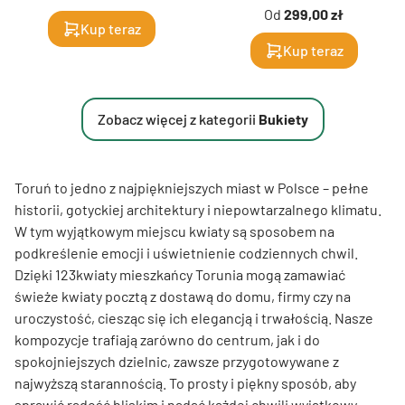
Od
299,00 zł
Kup teraz
Kup teraz
Zobacz więcej z kategorii
Bukiety
Toruń to jedno z najpiękniejszych miast w Polsce – pełne
historii, gotyckiej architektury i niepowtarzalnego klimatu.
W tym wyjątkowym miejscu kwiaty są sposobem na
podkreślenie emocji i uświetnienie codziennych chwil.
Dzięki 123kwiaty mieszkańcy Torunia mogą zamawiać
świeże kwiaty pocztą z dostawą do domu, firmy czy na
uroczystość, ciesząc się ich elegancją i trwałością. Nasze
kompozycje trafiają zarówno do centrum, jak i do
spokojniejszych dzielnic, zawsze przygotowywane z
najwyższą starannością. To prosty i piękny sposób, aby
sprawić radość bliskim i nadać każdej chwili wyjątkowy