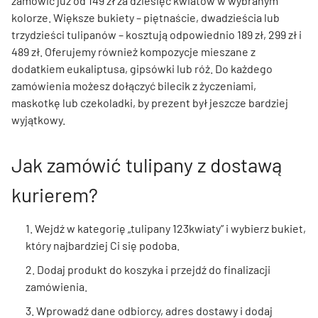
zamówić już od 149 zł za dziesięć kwiatów w wybranym
kolorze. Większe bukiety – piętnaście, dwadzieścia lub
trzydzieści tulipanów – kosztują odpowiednio 189 zł, 299 zł i
489 zł. Oferujemy również kompozycje mieszane z
dodatkiem eukaliptusa, gipsówki lub róż. Do każdego
zamówienia możesz dołączyć bilecik z życzeniami,
maskotkę lub czekoladki, by prezent był jeszcze bardziej
wyjątkowy.
Jak zamówić tulipany z dostawą
kurierem?
1. Wejdź w kategorię „tulipany 123kwiaty” i wybierz bukiet,
który najbardziej Ci się podoba.
2. Dodaj produkt do koszyka i przejdź do finalizacji
zamówienia.
3. Wprowadź dane odbiorcy, adres dostawy i dodaj