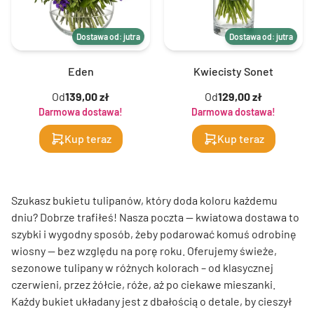
Dostawa od: jutra
Dostawa od: jutra
Eden
Kwiecisty Sonet
Od
139,00 zł
Od
129,00 zł
Darmowa dostawa!
Darmowa dostawa!
Kup teraz
Kup teraz
Szukasz bukietu tulipanów, który doda koloru każdemu
dniu? Dobrze trafiłeś! Nasza poczta — kwiatowa dostawa to
szybki i wygodny sposób, żeby podarować komuś odrobinę
wiosny — bez względu na porę roku. Oferujemy świeże,
sezonowe tulipany w różnych kolorach – od klasycznej
czerwieni, przez żółcie, róże, aż po ciekawe mieszanki.
Każdy bukiet układany jest z dbałością o detale, by cieszył