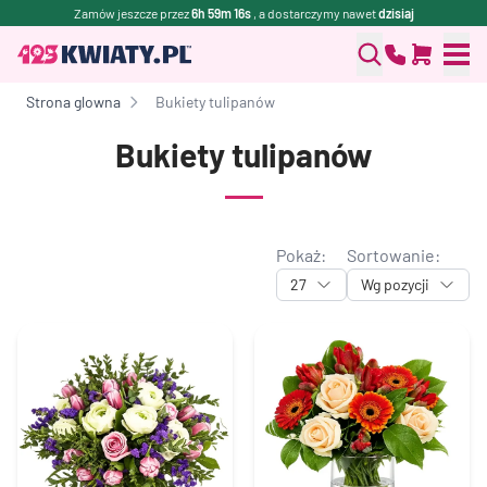
Zamów jeszcze przez
6h 59m 15s
, a dostarczymy nawet
dzisiaj
Strona glowna
Bukiety tulipanów
Bukiety tulipanów
Pokaż:
Sortowanie:
27
Wg pozycji