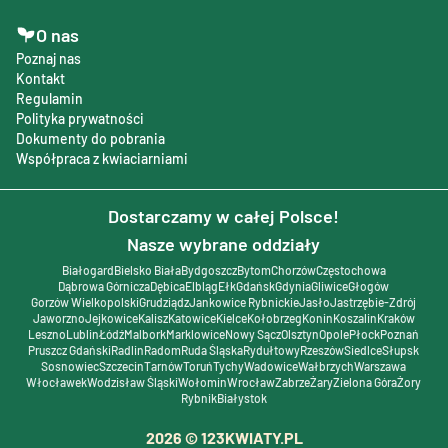
O nas
Poznaj nas
Kontakt
Regulamin
Polityka prywatności
Dokumenty do pobrania
Współpraca z kwiaciarniami
Dostarczamy w całej Polsce!
Nasze wybrane oddziały
Białogard
Bielsko Biała
Bydgoszcz
Bytom
Chorzów
Częstochowa
Dąbrowa Górnicza
Dębica
Elbląg
Ełk
Gdańsk
Gdynia
Gliwice
Głogów
Gorzów Wielkopolski
Grudziądz
Jankowice Rybnickie
Jasło
Jastrzębie-Zdrój
Jaworzno
Jejkowice
Kalisz
Katowice
Kielce
Kołobrzeg
Konin
Koszalin
Kraków
Leszno
Lublin
Łódź
Malbork
Marklowice
Nowy Sącz
Olsztyn
Opole
Płock
Poznań
Pruszcz Gdański
Radlin
Radom
Ruda Śląska
Rydułtowy
Rzeszów
Siedlce
Słupsk
Sosnowiec
Szczecin
Tarnów
Toruń
Tychy
Wadowice
Wałbrzych
Warszawa
Włocławek
Wodzisław Śląski
Wołomin
Wrocław
Zabrze
Żary
Zielona Góra
Żory
Rybnik
Białystok
2026
© 123KWIATY.PL