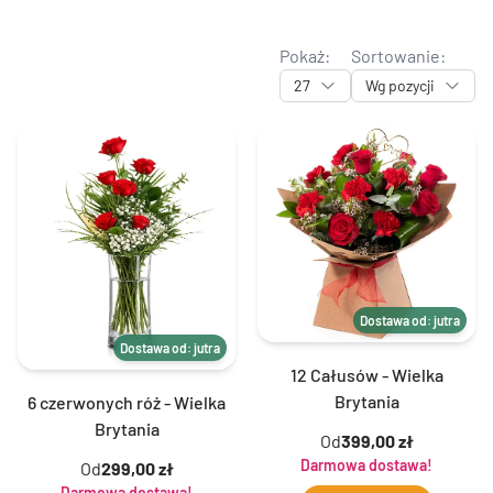
Pokaż:
Sortowanie:
27
Wg pozycji
Dostawa od: jutra
Dostawa od: jutra
12 Całusów - Wielka
Brytania
6 czerwonych róż - Wielka
Brytania
Od
399,00 zł
Darmowa dostawa!
Od
299,00 zł
Darmowa dostawa!