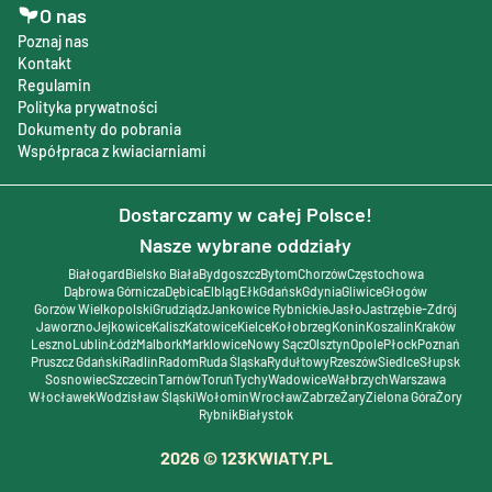
O nas
Poznaj nas
Kontakt
Regulamin
Polityka prywatności
Dokumenty do pobrania
Współpraca z kwiaciarniami
Dostarczamy w całej Polsce!
Nasze wybrane oddziały
Białogard
Bielsko Biała
Bydgoszcz
Bytom
Chorzów
Częstochowa
Dąbrowa Górnicza
Dębica
Elbląg
Ełk
Gdańsk
Gdynia
Gliwice
Głogów
Gorzów Wielkopolski
Grudziądz
Jankowice Rybnickie
Jasło
Jastrzębie-Zdrój
Jaworzno
Jejkowice
Kalisz
Katowice
Kielce
Kołobrzeg
Konin
Koszalin
Kraków
Leszno
Lublin
Łódź
Malbork
Marklowice
Nowy Sącz
Olsztyn
Opole
Płock
Poznań
Pruszcz Gdański
Radlin
Radom
Ruda Śląska
Rydułtowy
Rzeszów
Siedlce
Słupsk
Sosnowiec
Szczecin
Tarnów
Toruń
Tychy
Wadowice
Wałbrzych
Warszawa
Włocławek
Wodzisław Śląski
Wołomin
Wrocław
Zabrze
Żary
Zielona Góra
Żory
Rybnik
Białystok
2026
© 123KWIATY.PL