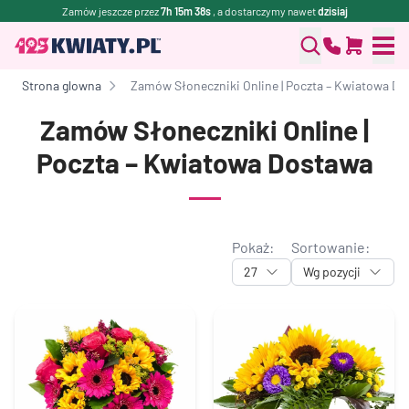
Zamów jeszcze przez
7h 15m 38s
, a dostarczymy nawet
dzisiaj
Strona glowna
Zamów Słoneczniki Online | Poczta – Kwiatowa D
Zamów Słoneczniki Online |
Poczta – Kwiatowa Dostawa
Pokaż:
Sortowanie:
27
Wg pozycji