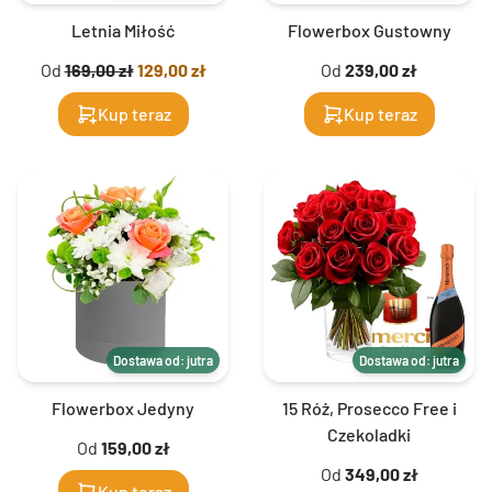
Letnia Miłość
Flowerbox Gustowny
Od
169,00 zł
129,00 zł
Od
239,00 zł
Kup teraz
Kup teraz
Dostawa od: jutra
Dostawa od: jutra
Flowerbox Jedyny
15 Róż, Prosecco Free i
Czekoladki
Od
159,00 zł
Od
349,00 zł
Kup teraz