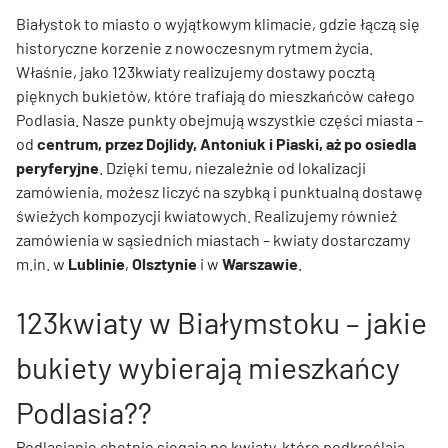
Białystok to miasto o wyjątkowym klimacie, gdzie łączą się
historyczne korzenie z nowoczesnym rytmem życia.
Właśnie, jako 123kwiaty realizujemy dostawy pocztą
pięknych bukietów, które trafiają do mieszkańców całego
Podlasia. Nasze punkty obejmują wszystkie części miasta –
od
centrum, przez Dojlidy, Antoniuk i Piaski, aż po osiedla
peryferyjne
. Dzięki temu, niezależnie od lokalizacji
zamówienia, możesz liczyć na szybką i punktualną dostawę
świeżych kompozycji kwiatowych. Realizujemy również
zamówienia w sąsiednich miastach – kwiaty dostarczamy
m.in. w
Lublinie
,
Olsztynie
i w
Warszawie
.
123kwiaty w Białymstoku – jakie
bukiety wybierają mieszkańcy
Podlasia??
Podlasianie chętnie sięgają po kwiaty, które podkreślają