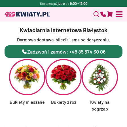
Dostawa już
jutro
od
9:00 - 13:00
Kwiaciarnia Internetowa Białystok
Darmowa dostawa, bilecik i sms po doręczeniu.
Zadzwoń i zamów: +48 85 674 30 06
Bukiety mieszane
Bukiety z róż
Kwiaty na
F
pogrzeb