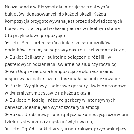
Nasza poczta w Białymstoku oferuje szeroki wybór
bukietów, dopasowanych do każdej okazji. Każda
kompozycja przygotowywana jest przez doświadczonych
florystów i trafia pod wskazany adres w idealnym stanie.
Oto przykładowe propozycje:
➤
Letni Sen
– pełen słońca bukiet ze słoneczników i
dodatków, idealny na poprawę nastroju i wiosenne okazje.
➤
Bukiet Delikatny
– subtelne połączenie róż i lilii w
pastelowych odcieniach, świetne na ślub czy rocznicę.
➤
Van Gogh
– radosna kompozycja ze słonecznikami,
inspirowana malarstwem, doskonała na podziękowanie.
➤
Bukiet Wyjątkowy
– kolorowe gerbery i kwiaty sezonowe
w dynamicznym zestawie na każdą okazję.
➤
Bukiet z Miłością
– różowe gerbery w intensywnych
barwach, idealne jako wyraz szczerych emocji.
➤
Bukiet Urodzinowy
– energetyczna kompozycja czerwieni
i zieleni, stworzona z myślą o świętowaniu.
➤
Letni Ogród
– bukiet w stylu naturalnym, przypominający