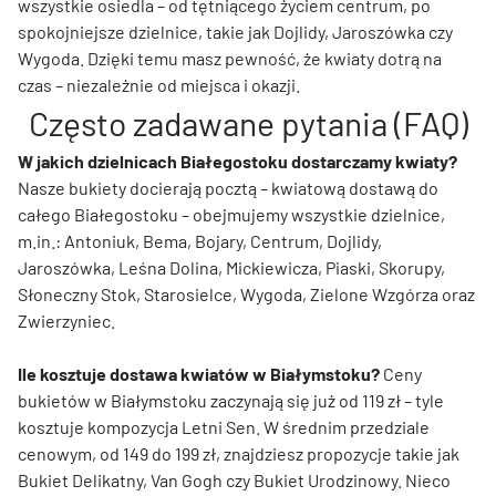
wszystkie osiedla – od tętniącego życiem centrum, po
spokojniejsze dzielnice, takie jak Dojlidy, Jaroszówka czy
Wygoda. Dzięki temu masz pewność, że kwiaty dotrą na
czas – niezależnie od miejsca i okazji.
Często zadawane pytania (FAQ)
W jakich dzielnicach Białegostoku dostarczamy kwiaty?
Nasze bukiety docierają pocztą – kwiatową dostawą do
całego Białegostoku – obejmujemy wszystkie dzielnice,
m.in.: Antoniuk, Bema, Bojary, Centrum, Dojlidy,
Jaroszówka, Leśna Dolina, Mickiewicza, Piaski, Skorupy,
Słoneczny Stok, Starosielce, Wygoda, Zielone Wzgórza oraz
Zwierzyniec.
Ile kosztuje dostawa kwiatów w Białymstoku?
Ceny
bukietów w Białymstoku zaczynają się już od 119 zł – tyle
kosztuje kompozycja Letni Sen. W średnim przedziale
cenowym, od 149 do 199 zł, znajdziesz propozycje takie jak
Bukiet Delikatny, Van Gogh czy Bukiet Urodzinowy. Nieco