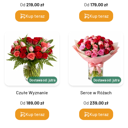
Od
219,00 zł
Od
179,00 zł
Kup teraz
Kup teraz
Dostawa od: jutra
Dostawa od: jutra
Czułe Wyznanie
Serce w Różach
Od
189,00 zł
Od
239,00 zł
Kup teraz
Kup teraz