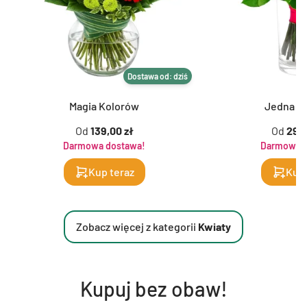
Dostawa od: dziś
Magia Kolorów
Jedna na
Od
139,00 zł
Od
299,
Darmowa dostawa!
Darmowa d
Kup teraz
Kup 
Zobacz więcej z kategorii
Kwiaty
Kupuj bez obaw!