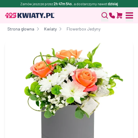
Zamów jeszcze przez
2h 47m 54s
, a dostarczymy nawet
dzisiaj
Strona glowna
Kwiaty
Flowerbox Jedyny