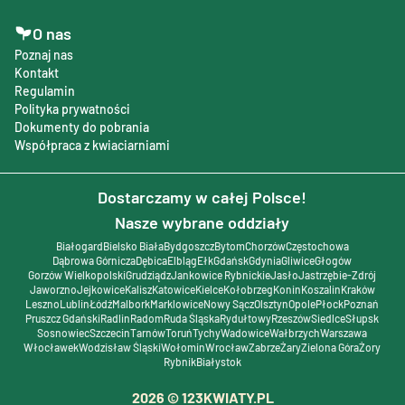
O nas
Poznaj nas
Kontakt
Regulamin
Polityka prywatności
Dokumenty do pobrania
Współpraca z kwiaciarniami
Dostarczamy w całej Polsce!
Nasze wybrane oddziały
Białogard
Bielsko Biała
Bydgoszcz
Bytom
Chorzów
Częstochowa
Dąbrowa Górnicza
Dębica
Elbląg
Ełk
Gdańsk
Gdynia
Gliwice
Głogów
Gorzów Wielkopolski
Grudziądz
Jankowice Rybnickie
Jasło
Jastrzębie-Zdrój
Jaworzno
Jejkowice
Kalisz
Katowice
Kielce
Kołobrzeg
Konin
Koszalin
Kraków
Leszno
Lublin
Łódź
Malbork
Marklowice
Nowy Sącz
Olsztyn
Opole
Płock
Poznań
Pruszcz Gdański
Radlin
Radom
Ruda Śląska
Rydułtowy
Rzeszów
Siedlce
Słupsk
Sosnowiec
Szczecin
Tarnów
Toruń
Tychy
Wadowice
Wałbrzych
Warszawa
Włocławek
Wodzisław Śląski
Wołomin
Wrocław
Zabrze
Żary
Zielona Góra
Żory
Rybnik
Białystok
2026
© 123KWIATY.PL