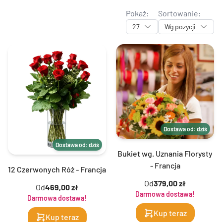
Pokaż:
Sortowanie:
27
Wg pozycji
Dostawa od: dziś
Dostawa od: dziś
Bukiet wg. Uznania Florysty
- Francja
12 Czerwonych Róż - Francja
Od
379,00 zł
Od
469,00 zł
Darmowa dostawa!
Darmowa dostawa!
Kup teraz
Kup teraz