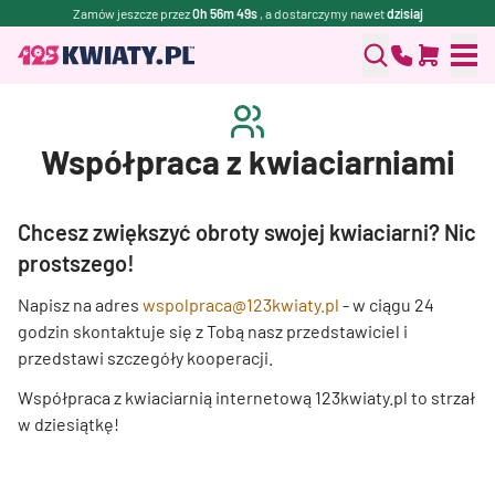
Zamów jeszcze przez
0h 56m 49s
, a dostarczymy nawet
dzisiaj
Współpraca z kwiaciarniami
Chcesz zwiększyć obroty swojej kwiaciarni? Nic
prostszego!
Napisz na adres
wspolpraca@123kwiaty.pl
- w ciągu 24
godzin skontaktuje się z Tobą nasz przedstawiciel i
przedstawi szczegóły kooperacji.
Współpraca z kwiaciarnią internetową 123kwiaty.pl to strzał
w dziesiątkę!