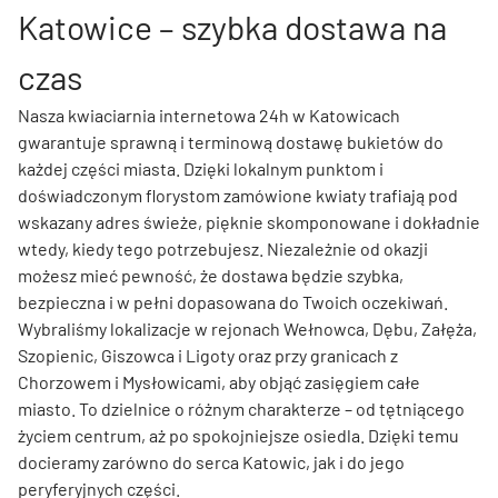
Katowice – szybka dostawa na
czas
Nasza kwiaciarnia internetowa 24h w Katowicach
gwarantuje sprawną i terminową dostawę bukietów do
każdej części miasta. Dzięki lokalnym punktom i
doświadczonym florystom zamówione kwiaty trafiają pod
wskazany adres świeże, pięknie skomponowane i dokładnie
wtedy, kiedy tego potrzebujesz. Niezależnie od okazji
możesz mieć pewność, że dostawa będzie szybka,
bezpieczna i w pełni dopasowana do Twoich oczekiwań.
Wybraliśmy lokalizacje w rejonach Wełnowca, Dębu, Załęża,
Szopienic, Giszowca i Ligoty oraz przy granicach z
Chorzowem i Mysłowicami, aby objąć zasięgiem całe
miasto. To dzielnice o różnym charakterze – od tętniącego
życiem centrum, aż po spokojniejsze osiedla. Dzięki temu
docieramy zarówno do serca Katowic, jak i do jego
peryferyjnych części.