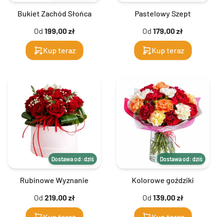
Bukiet Zachód Słońca
Pastelowy Szept
Od
199,00 zł
Od
179,00 zł
Kup teraz
Kup teraz
Dostawa od: dziś
Dostawa od: dziś
Rubinowe Wyznanie
Kolorowe goździki
Od
219,00 zł
Od
139,00 zł
Kup teraz
Kup teraz