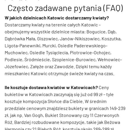
Często zadawane pytania (FAQ)
W jakich dzielnicach Katowic dostarczamy kwiaty?
Dostarczamy kwiaty na terenie całych Katowic –
obejmujemy wszystkie dzielnice miasta: Bogucice, Dąb,
Dąbrówka Mała, Giszowiec, Janów-Nikiszowiec, Koszutka,
Ligota-Panewniki, Murcki, Osiedle Paderewskiego-
Muchowiec, Osiedle Tysiąclecia, Piotrowice-Ochojec,
Podlesie, Śródmieście, Szopienice-Burowiec, Wełnowiec-
Józefowiec, Załęże oraz Zawodzie. Dzięki temu każdy
mieszkaniec Katowic otrzymuje świeże kwiaty na czas.
Ile kosztuje dostawa kwiatów w Katowicach?
Ceny
bukietów w Katowicach zaczynają się już od 99 zł – tyle
kosztuje kompozycja Słońce dla Ciebie. W średnim
przedziale cenowym znajdziesz bukiety w granicach 149-239
zł, jak np. Van Gogh, Bukiet Stonowany czy 11 Czerwonych
Róż. Bardziej rozbudowane kompozycje, takie jak Beżowa
Harmonia czy 21 Białych Róż, kosztują około 269-289 zł,