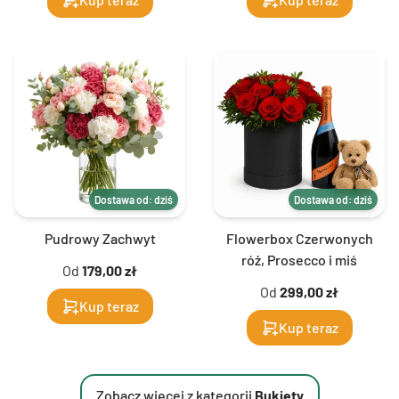
Dostawa od: dziś
Dostawa od: dziś
Pudrowy Zachwyt
Flowerbox Czerwonych
róż, Prosecco i miś
Od
179,00 zł
Od
299,00 zł
Kup teraz
Kup teraz
Zobacz więcej z kategorii
Bukiety