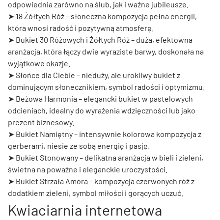
odpowiednia zarówno na ślub, jak i ważne jubileusze.
➤
18 Żółtych Róż
– słoneczna kompozycja pełna energii,
która wnosi radość i pozytywną atmosferę.
➤
Bukiet 30 Różowych i Żółtych Róż
– duża, efektowna
aranżacja, która łączy dwie wyraziste barwy, doskonała na
wyjątkowe okazje.
➤
Słońce dla Ciebie
– nieduży, ale urokliwy bukiet z
dominującym słonecznikiem, symbol radości i optymizmu.
➤
Beżowa Harmonia
– elegancki bukiet w pastelowych
odcieniach, idealny do wyrażenia wdzięczności lub jako
prezent biznesowy.
➤
Bukiet Namiętny
– intensywnie kolorowa kompozycja z
gerberami, niesie ze sobą energię i pasję.
➤
Bukiet Stonowany
– delikatna aranżacja w bieli i zieleni,
świetna na poważne i eleganckie uroczystości.
➤
Bukiet Strzała Amora
– kompozycja czerwonych róż z
dodatkiem zieleni, symbol miłości i gorących uczuć.
Kwiaciarnia internetowa