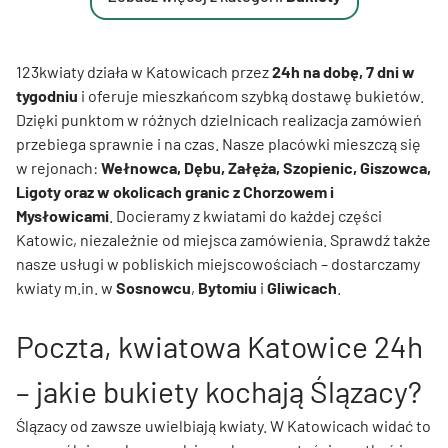
123kwiaty działa w Katowicach przez
24h na dobę, 7 dni w
tygodniu
i oferuje mieszkańcom szybką dostawę bukietów.
Dzięki punktom w różnych dzielnicach realizacja zamówień
przebiega sprawnie i na czas. Nasze placówki mieszczą się
w rejonach:
Wełnowca, Dębu, Załęża, Szopienic, Giszowca,
Ligoty oraz w okolicach granic z Chorzowem i
Mysłowicami
. Docieramy z kwiatami do każdej części
Katowic, niezależnie od miejsca zamówienia. Sprawdź także
nasze usługi w pobliskich miejscowościach – dostarczamy
kwiaty m.in. w
Sosnowcu
,
Bytomiu
i
Gliwicach
.
Poczta, kwiatowa Katowice 24h
– jakie bukiety kochają Ślązacy?
Ślązacy od zawsze uwielbiają kwiaty. W Katowicach widać to