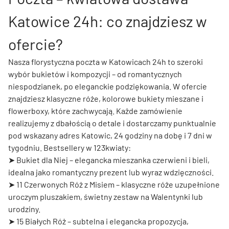
Katowice 24h: co znajdziesz w
ofercie?
Nasza florystyczna poczta w Katowicach 24h to szeroki
wybór bukietów i kompozycji – od romantycznych
niespodzianek, po eleganckie podziękowania. W ofercie
znajdziesz klasyczne róże, kolorowe bukiety mieszane i
flowerboxy, które zachwycają. Każde zamówienie
realizujemy z dbałością o detale i dostarczamy punktualnie
pod wskazany adres Katowic, 24 godziny na dobę i 7 dni w
tygodniu. Bestsellery w 123kwiaty:
➤
Bukiet dla Niej
– elegancka mieszanka czerwieni i bieli,
idealna jako romantyczny prezent lub wyraz wdzięczności.
➤
11 Czerwonych Róż z Misiem
– klasyczne róże uzupełnione
uroczym pluszakiem, świetny zestaw na Walentynki lub
urodziny.
➤
15 Białych Róż
– subtelna i elegancka propozycja,