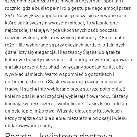
szczególnie podczas rodzinnych uroczystości, spotkań i
rocznic, gdzie bukiet pełni rolę gestu pełnego emocji przez
24/7. Największą popularnością cieszą się czerwone róże,
które są klasycznym wyrazem miłości. To właśnie one
najczęściej trafiają w ręce ukochanych osób podczas
rocznic, walentynek lub ważnych jubileuszy. Z kolei białe
róże i lilie wybierane są przy okazjach bardziej oficjalnych,
gdzie liczy się elegancja. Mieszkańcy Śląska lubią także
kolorowe bukiety mieszane – ich energia świetnie sprawdza
się jako prezent bez okazji, wręczany spontanicznie, aby
wywołać uśmiech. Warto wspomnieć o goździkach i
gerberach, które na Śląsku wciąż mają swoje miejsce w
tradycji i są chętnie wybierane przez starsze pokolenia. Z
kolei młodsi klienci częściej wybierają flowerboxy. Ślązacy
kochają kwiaty szczere i symboliczne – takie, które oddają
emocje lepiej niż słowa. Właśnie dlatego w Katowicach
każdy znajdzie coś dla siebie, niezależnie od okazji i wieku
obdarowywanej osoby.
Poczta – kwiatowa dostawa