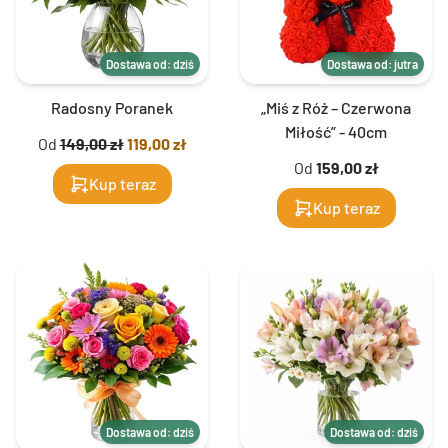
Dostawa od: dziś
Dostawa od: jutra
Radosny Poranek
„Miś z Róż – Czerwona
Miłość” - 40cm
Od
149,00 zł
119,00 zł
Od
159,00 zł
Kup teraz
Kup teraz
Dostawa od: dziś
Dostawa od: dziś