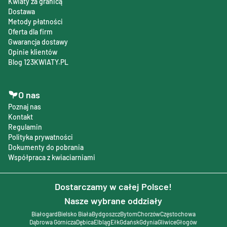
Kwiaty za granicą
Dostawa
Metody płatności
Oferta dla firm
Gwarancja dostawy
Opinie klientów
Blog 123KWIATY.PL
O nas
Poznaj nas
Kontakt
Regulamin
Polityka prywatności
Dokumenty do pobrania
Współpraca z kwiaciarniami
Dostarczamy w całej Polsce!
Nasze wybrane oddziały
Białogard
Bielsko Biała
Bydgoszcz
Bytom
Chorzów
Częstochowa
Dąbrowa Górnicza
Dębica
Elbląg
Ełk
Gdańsk
Gdynia
Gliwice
Głogów