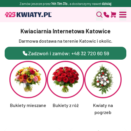
Zamów jeszcze przez
14h 11m 30s
, a dostarczymy nawet
dzisiaj
Kwiaciarnia Internetowa Katowice
Darmowa dostawa na terenie Katowic i okolic.
Zadzwoń i zamów: +48 32 720 60 59
Bukiety mieszane
Bukiety z róż
Kwiaty na
F
pogrzeb