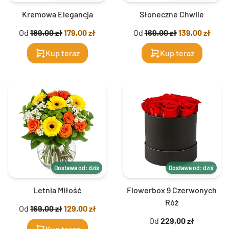
Kremowa Elegancja
Słoneczne Chwile
Od
189,00 zł
179,00 zł
Od
169,00 zł
139,00 zł
Kup teraz
Kup teraz
Dostawa od: dziś
Dostawa od: dziś
Letnia Miłość
Flowerbox 9 Czerwonych
Róż
Od
169,00 zł
129,00 zł
Od
229,00 zł
Kup teraz