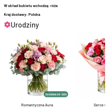
W skład bukietu wchodzą: róże
Kraj dostawy: Polska
Urodziny
Dostawa od: dziś
Romantyczna Aura
Serce w 