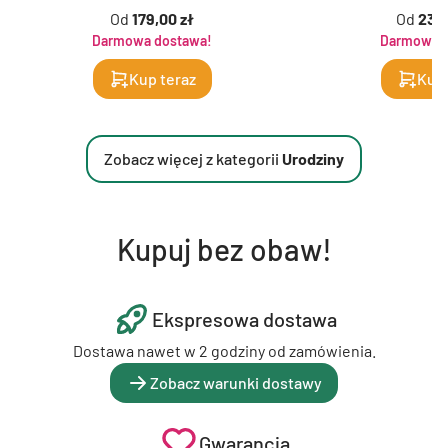
Od
179,00 zł
Od
239,
Darmowa dostawa!
Darmowa d
Kup teraz
Kup 
Zobacz więcej z kategorii
Urodziny
Kupuj bez obaw!
Ekspresowa dostawa
Dostawa nawet w 2 godziny od zamówienia.
Zobacz warunki dostawy
Gwarancja