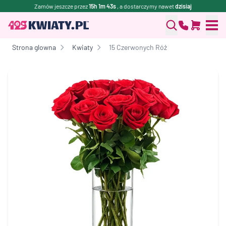
Zamów jeszcze przez
15h 1m 43s
, a dostarczymy nawet
dzisiaj
Strona glowna
Kwiaty
15 Czerwonych Róż