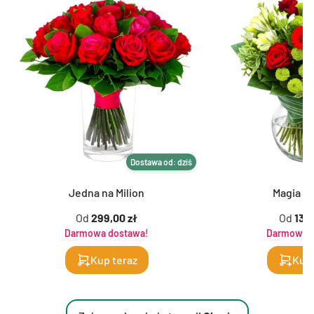
Dostawa od: dziś
Jedna na Milion
Magia K
Od
299,00 zł
Od
139,
Darmowa dostawa!
Darmowa d
Kup teraz
Kup 