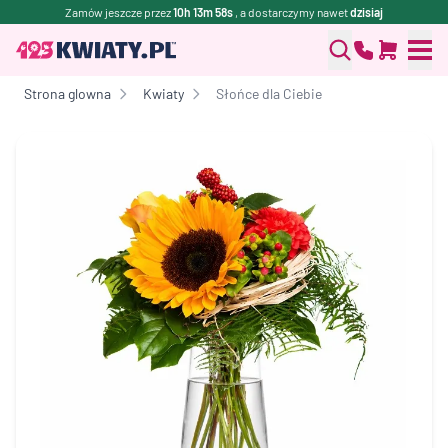
Zamów jeszcze przez
10h 13m 58s
, a dostarczymy nawet
dzisiaj
Strona glowna
Kwiaty
Słońce dla Ciebie