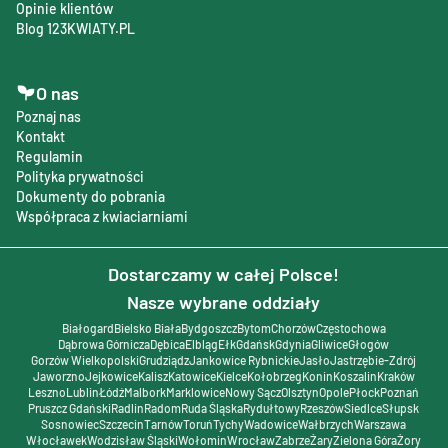
Opinie klientów
Blog 123KWIATY.PL
O nas
Poznaj nas
Kontakt
Regulamin
Polityka prywatności
Dokumenty do pobrania
Współpraca z kwiaciarniami
Dostarczamy w całej Polsce!
Nasze wybrane oddziały
Białogard
Bielsko Biała
Bydgoszcz
Bytom
Chorzów
Częstochowa
Dąbrowa Górnicza
Dębica
Elbląg
Ełk
Gdańsk
Gdynia
Gliwice
Głogów
Gorzów Wielkopolski
Grudziądz
Jankowice Rybnickie
Jasło
Jastrzębie-Zdrój
Jaworzno
Jejkowice
Kalisz
Katowice
Kielce
Kołobrzeg
Konin
Koszalin
Kraków
Leszno
Lublin
Łódź
Malbork
Marklowice
Nowy Sącz
Olsztyn
Opole
Płock
Poznań
Pruszcz Gdański
Radlin
Radom
Ruda Śląska
Rydułtowy
Rzeszów
Siedlce
Słupsk
Sosnowiec
Szczecin
Tarnów
Toruń
Tychy
Wadowice
Wałbrzych
Warszawa
Włocławek
Wodzisław Śląski
Wołomin
Wrocław
Zabrze
Żary
Zielona Góra
Żory