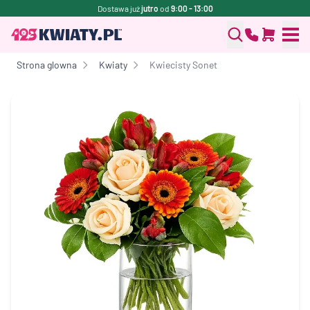
Dostawa już
jutro
od
9:00 - 13:00
Strona glowna
Kwiaty
Kwiecisty Sonet