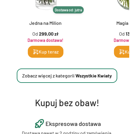
Dostawa od: jutra
Jedna na Milion
Magia K
Od
299,00 zł
Od
139,
Darmowa dostawa!
Darmowa d
Kup teraz
Kup 
Zobacz więcej z kategorii
Wszystkie Kwiaty
Kupuj bez obaw!
Ekspresowa dostawa
Dostawa nawet w 2 godziny od zamówienia.