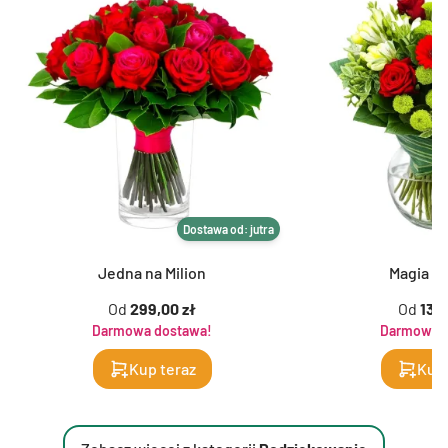
Dostawa od: jutra
Jedna na Milion
Magia K
Od
299,00 zł
Od
139,
Darmowa dostawa!
Darmowa d
Kup teraz
Kup 