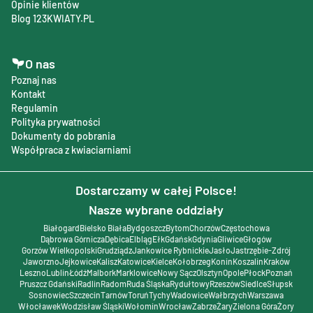
Opinie klientów
Blog 123KWIATY.PL
O nas
Poznaj nas
Kontakt
Regulamin
Polityka prywatności
Dokumenty do pobrania
Współpraca z kwiaciarniami
Dostarczamy w całej Polsce!
Nasze wybrane oddziały
Białogard
Bielsko Biała
Bydgoszcz
Bytom
Chorzów
Częstochowa
Dąbrowa Górnicza
Dębica
Elbląg
Ełk
Gdańsk
Gdynia
Gliwice
Głogów
Gorzów Wielkopolski
Grudziądz
Jankowice Rybnickie
Jasło
Jastrzębie-Zdrój
Jaworzno
Jejkowice
Kalisz
Katowice
Kielce
Kołobrzeg
Konin
Koszalin
Kraków
Leszno
Lublin
Łódź
Malbork
Marklowice
Nowy Sącz
Olsztyn
Opole
Płock
Poznań
Pruszcz Gdański
Radlin
Radom
Ruda Śląska
Rydułtowy
Rzeszów
Siedlce
Słupsk
Sosnowiec
Szczecin
Tarnów
Toruń
Tychy
Wadowice
Wałbrzych
Warszawa
Włocławek
Wodzisław Śląski
Wołomin
Wrocław
Zabrze
Żary
Zielona Góra
Żory