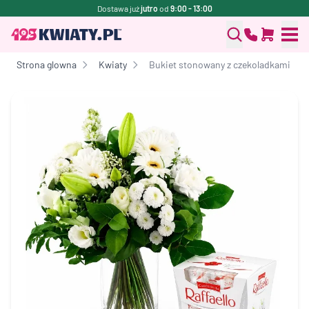
Dostawa już
jutro
od
9:00 - 13:00
Strona glowna
Kwiaty
Bukiet stonowany z czekoladkami