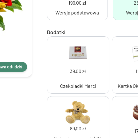
199,00 zł
26
Wersja podstawowa
Wersj
Dodatki
wa od: dziś
39,00 zł
1
Czekoladki Merci
Kartka O
89,00 zł
1