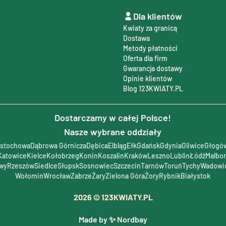
Dla klientów
Kwiaty za granicą
Dostawa
Metody płatności
Oferta dla firm
Gwarancja dostawy
Opinie klientów
Blog 123KWIATY.PL
Dostarczamy w całej Polsce!
Nasze wybrane oddziały
stochowa
Dąbrowa Górnicza
Dębica
Elbląg
Ełk
Gdańsk
Gdynia
Gliwice
Głogó
Katowice
Kielce
Kołobrzeg
Konin
Koszalin
Kraków
Leszno
Lublin
Łódź
Malbo
wy
Rzeszów
Siedlce
Słupsk
Sosnowiec
Szczecin
Tarnów
Toruń
Tychy
Wadowi
Wołomin
Wrocław
Zabrze
Żary
Zielona Góra
Żory
Rybnik
Białystok
2026
© 123KWIATY.PL
Made by ✨ Nordbay