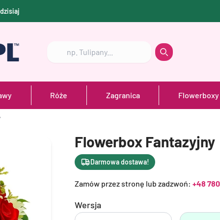
dzisiaj
Szukaj
Szukaj
awy
Róże
Zagranica
Flowerboxy
y
Flowerbox Fantazyjny
Darmowa dostawa!
Zamów przez stronę lub zadzwoń:
+48 780
Wersja