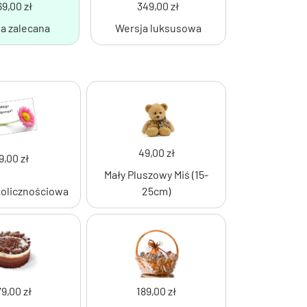
9,00 zł
349,00 zł
a zalecana
Wersja luksusowa
49,00 zł
9,00 zł
Mały Pluszowy Miś (15-
kolicznościowa
25cm)
79,00 zł
189,00 zł