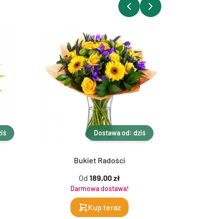
iś
Dostawa od: dziś
Bukiet Radości
Bu
Od
189,00 zł
Darmowa dostawa!
Da
Kup teraz