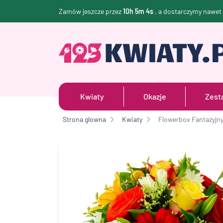
Zamów jeszcze przez
10h 5m 4s
, a dostarczymy nawet
Kwiaty
Okazje
Zest
Strona glowna
Kwiaty
Flowerbox Fantazyjn