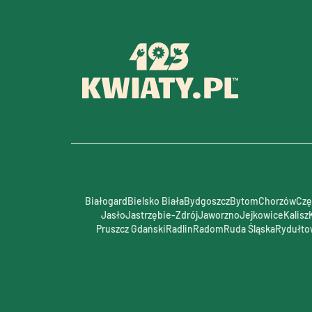
Białogard
Bielsko Biała
Bydgoszcz
Bytom
Chorzów
Czę
Jasło
Jastrzębie-Zdrój
Jaworzno
Jejkowice
Kalisz
Pruszcz Gdański
Radlin
Radom
Ruda Śląska
Rydułto