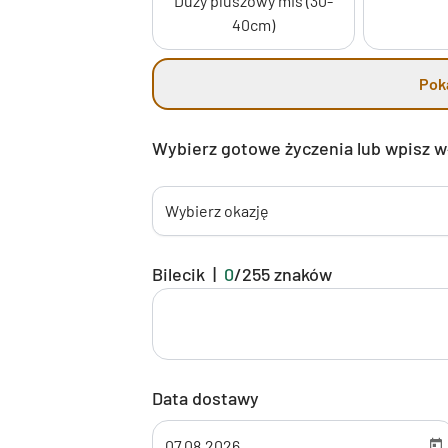
Duży pluszowy miś (30-
40cm)
Pok
Wybierz gotowe życzenia lub wpisz 
Wybierz okazję
Bilecik
|
0
/
255
znaków
Data dostawy