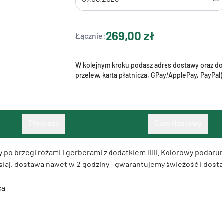
269,00 zł
Łącznie:
W kolejnym kroku podasz adres dostawy oraz dok
przelew, karta płatnicza, GPay/ApplePay, PayPal)
Płatność
Czas dostawy
po brzegi różami i gerberami z dodatkiem lilii. Kolorowy podarun
zisiaj, dostawa nawet w 2 godziny - gwarantujemy świeżość i dost
ca