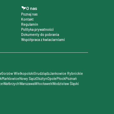
O nas
Poznaj nas
Kontakt
Regulamin
Polityka prywatności
Dokumenty do pobrania
Współpraca z kwiaciarniami
w
Gorzów Wielkopolski
Grudziądz
Jankowice Rybnickie
rk
Marklowice
Nowy Sącz
Olsztyn
Opole
Płock
Poznań
ce
Wałbrzych
Warszawa
Włocławek
Wodzisław Śląski