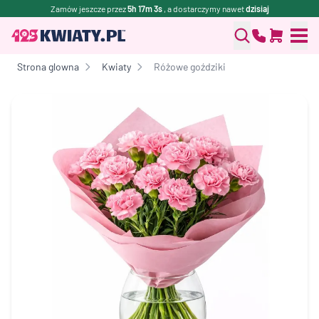
Zamów jeszcze przez
5h 17m 3s
, a dostarczymy nawet
dzisiaj
Strona glowna
Kwiaty
Różowe goździki