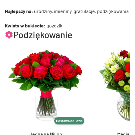
Najlepszy na:
urodziny, imieniny, gratulacje, podziękowania
Kwiaty w bukiecie:
goździki
Podziękowanie
Dostawa od: dziś
Jedna na Milion
Magia K