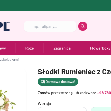
Szukaj
Szukaj
awy
Róże
Zagranica
Flowerboxy
Czekoladkami
Słodki Rumieniec z C
Darmowa dostawa!
Zamów przez stronę lub zadzwoń:
+48 780
Wersja