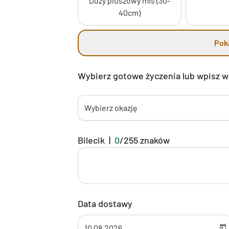
Duży pluszowy miś (30-
40cm)
Pok
Wybierz gotowe życzenia lub wpisz 
Wybierz okazję
Bilecik
|
0
/
255
znaków
Data dostawy