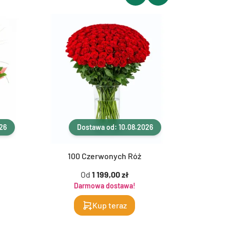
26
Dostawa od: 10.08.2026
D
100 Czerwonych Róż
1
Od
1 199,00 zł
Darmowa dostawa!
Da
Kup teraz