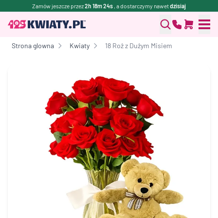
Zamów jeszcze przez
2h 18m 24s
, a dostarczymy nawet
dzisiaj
Strona glowna
Kwiaty
18 Roż z Dużym Misiem