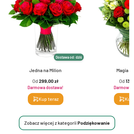
Dostawa od: dziś
Jedna na Milion
Magia K
Od
299,00 zł
Od
139,
Darmowa dostawa!
Darmowa d
Kup teraz
Kup 
Zobacz więcej z kategorii
Podziękowanie