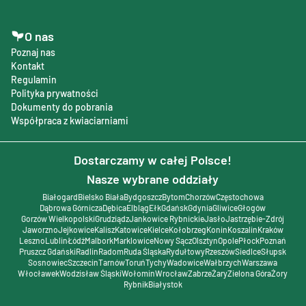
O nas
Poznaj nas
Kontakt
Regulamin
Polityka prywatności
Dokumenty do pobrania
Współpraca z kwiaciarniami
Dostarczamy w całej Polsce!
Nasze wybrane oddziały
Białogard
Bielsko Biała
Bydgoszcz
Bytom
Chorzów
Częstochowa
Dąbrowa Górnicza
Dębica
Elbląg
Ełk
Gdańsk
Gdynia
Gliwice
Głogów
Gorzów Wielkopolski
Grudziądz
Jankowice Rybnickie
Jasło
Jastrzębie-Zdrój
Jaworzno
Jejkowice
Kalisz
Katowice
Kielce
Kołobrzeg
Konin
Koszalin
Kraków
Leszno
Lublin
Łódź
Malbork
Marklowice
Nowy Sącz
Olsztyn
Opole
Płock
Poznań
Pruszcz Gdański
Radlin
Radom
Ruda Śląska
Rydułtowy
Rzeszów
Siedlce
Słupsk
Sosnowiec
Szczecin
Tarnów
Toruń
Tychy
Wadowice
Wałbrzych
Warszawa
Włocławek
Wodzisław Śląski
Wołomin
Wrocław
Zabrze
Żary
Zielona Góra
Żory
Rybnik
Białystok