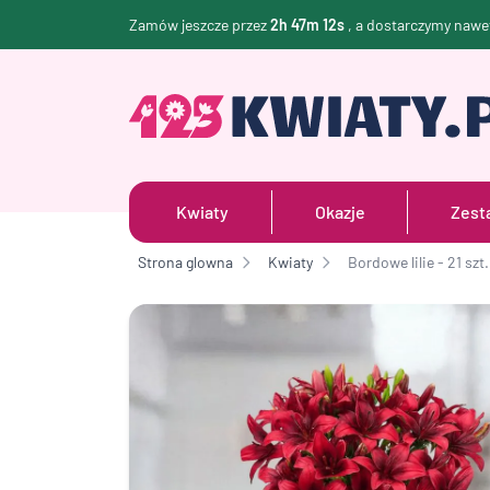
Zamów jeszcze przez
2h 47m 11s
, a dostarczymy nawe
Kwiaty
Okazje
Zest
Strona glowna
Kwiaty
Bordowe lilie - 21 szt.