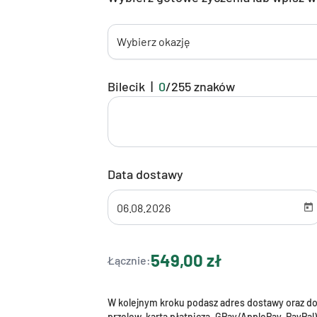
Wybierz okazję
Bilecik
|
0
/
255
znaków
Data dostawy
549,00 zł
Łącznie:
W kolejnym kroku podasz adres dostawy oraz dok
przelew, karta płatnicza, GPay/ApplePay, PayPal)