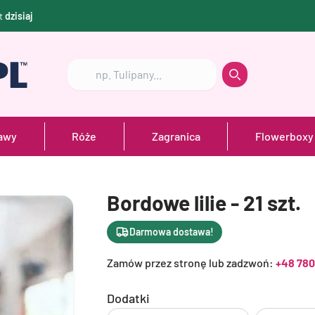
t
dzisiaj
Szukaj
Szukaj
awy
Róże
Zagranica
Flowerboxy
Bordowe lilie - 21 szt.
Darmowa dostawa!
Zamów przez stronę lub zadzwoń:
+48 780
Dodatki