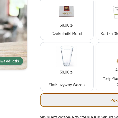
39,00 zł
1
Czekoladki Merci
Kartka O
wa od: dziś
4
59,00 zł
Mały Plu
Ekskluzywny Wazon
Pok
Wybierz gotowe życzenia lub wpisz 