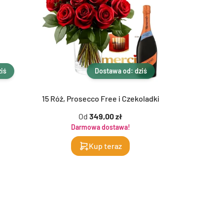
iś
Dostawa od: dziś
15 Róż, Prosecco Free i Czekoladki
Flower
Od
349,00 zł
Darmowa dostawa!
Da
Kup teraz