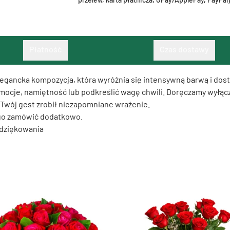
Płatność
Czas dostawy
i elegancka kompozycja, która wyróżnia się intensywną barwą i d
emocje, namiętność lub podkreślić wagę chwili. Doręczamy wyłącz
y Twój gest zrobił niezapomniane wrażenie.
 go zamówić dodatkowo.
podziękowania